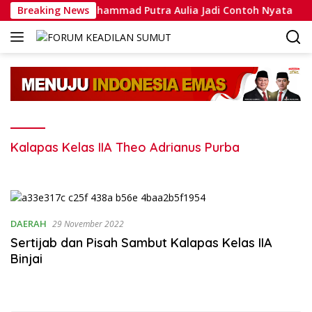
Langsung
novasi, Bripda Muhammad Putra Aulia Jadi Contoh Nyata
Breaking News
ke
konten
Kalapas Kelas IIA Theo Adrianus Purba
DAERAH
29 November 2022
Sertijab dan Pisah Sambut Kalapas Kelas IIA
Binjai