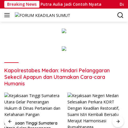
Langsung
ripda Muhammad Putra Aulia Jadi Contoh Nyata
Breaking News
Dansatl
ke
konten
Kapolrestabes Medan: Hindari Pelanggaran
Sekecil Apapun dan Utamakan Cara-cara
Humanis
Kejaksaan Tinggi Sumatera