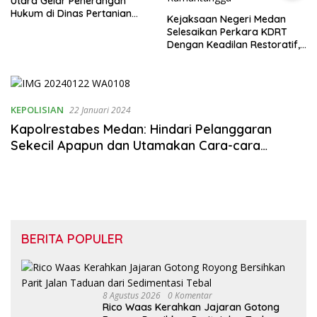
Utara Gelar Penerangan
Hukum di Dinas Pertanian
Kejaksaan Negeri Medan
dan Ketahanan Pangan
Selesaikan Perkara KDRT
Dengan Keadilan Restoratif,
Suami Istri Kembali Bersatu
Merajut Harmonisasi
Rumahtangga
KEPOLISIAN
22 Januari 2024
Kapolrestabes Medan: Hindari Pelanggaran
Sekecil Apapun dan Utamakan Cara-cara
Humanis
BERITA POPULER
8 Agustus 2026
0 Komentar
Rico Waas Kerahkan Jajaran Gotong