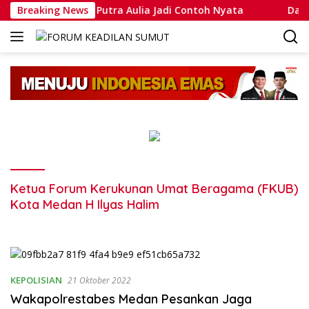
Langsung
ripda Muhammad Putra Aulia Jadi Contoh Nyata
Breaking News
Dansatl
ke
konten
Ketua Forum Kerukunan Umat Beragama (FKUB)
Kota Medan H Ilyas Halim
KEPOLISIAN
21 Oktober 2022
Wakapolrestabes Medan Pesankan Jaga