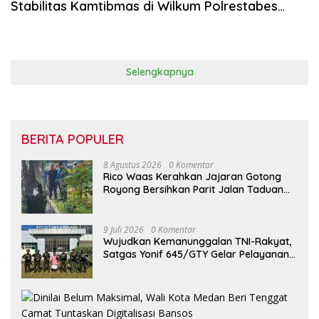
Stabilitas Kamtibmas di Wilkum Polrestabes
Medan
Selengkapnya
BERITA POPULER
8 Agustus 2026
0 Komentar
Rico Waas Kerahkan Jajaran Gotong
Royong Bersihkan Parit Jalan Taduan
dari Sedimentasi Tebal
9 Juli 2026
0 Komentar
Wujudkan Kemanunggalan TNI-Rakyat,
Satgas Yonif 645/GTY Gelar Pelayanan
Kesehatan di Distrik Benawa