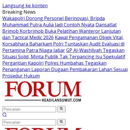
Langsung ke konten
Breaking News
Wakapolri Dorong Personel Berinovasi, Bripda
Muhammad Putra Aulia Jadi Contoh Nyata
Dansatlat
Brimob Korbrimob Buka Pelatihan Wanteror Lanjutan
dan Tactical Medic 2026
Kawal Pengamanan Objek Vital,
Korsabhara Baharkam Polri Tuntaskan Audit Evaluasi di
Pertamina Patra Niaga Jabar
GP Al-Washliyah Tegaskan
Situasi Solid, Minta Publik Tak Terpancing Isu Spekulatif
Pergantian Kapolri
Polres Humbahas Tegaskan
Penanganan Laporan Dugaan Pembakaran Lahan Sesuai
Prosedur Hukum