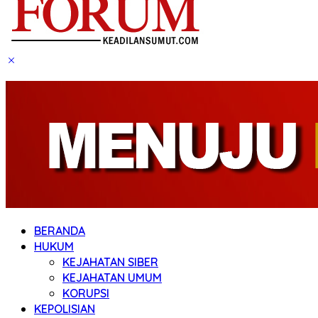
BERANDA
HUKUM
KEJAHATAN SIBER
KEJAHATAN UMUM
KORUPSI
KEPOLISIAN