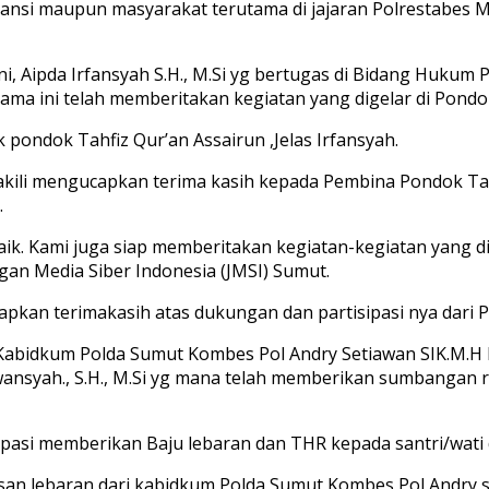
stansi maupun masyarakat terutama di jajaran Polrestabes 
ini, Aipda Irfansyah S.H., M.Si yg bertugas di Bidang Huku
lama ini telah memberitakan kegiatan yang digelar di Pondo
pondok Tahfiz Qur’an Assairun ,Jelas Irfansyah.
wakili mengucapkan terima kasih kepada Pembina Pondok T
.
baik. Kami juga siap memberitakan kegiatan-kegiatan yang 
ngan Media Siber Indonesia (JMSI) Sumut.
apkan terimakasih atas dukungan dan partisipasi nya dari 
abidkum Polda Sumut Kombes Pol Andry Setiawan SIK.M.H be
syah., S.H., M.Si yg mana telah memberikan sumbangan r
pasi memberikan Baju lebaran dan THR kepada santri/wati di
 lebaran dari kabidkum Polda Sumut Kombes Pol Andry setia