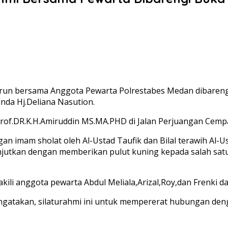
un bersama Anggota Pewarta Polrestabes Medan dibarengi 
unda Hj.Deliana Nasution.
h Prof.DR.K.H.Amiruddin MS.MA.PHD di Jalan Perjuangan Cem
gan imam sholat oleh Al-Ustad Taufik dan Bilal terawih Al-
jutkan dengan memberikan pulut kuning kepada salah satu
ili anggota pewarta Abdul Meliala,Arizal,Roy,dan Frenki d
mengatakan, silaturahmi ini untuk mempererat hubungan de