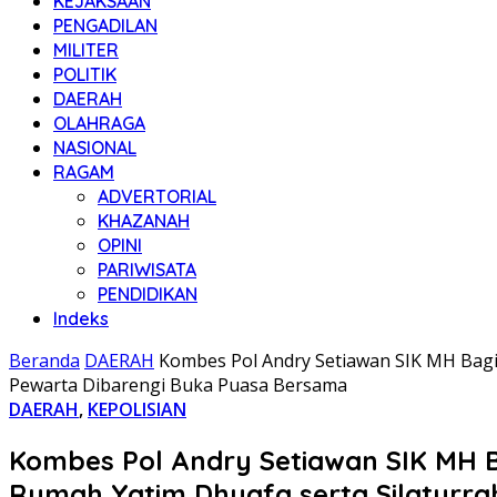
KEJAKSAAN
PENGADILAN
MILITER
POLITIK
DAERAH
OLAHRAGA
NASIONAL
RAGAM
ADVERTORIAL
KHAZANAH
OPINI
PARIWISATA
PENDIDIKAN
Indeks
Beranda
DAERAH
Kombes Pol Andry Setiawan SIK MH Bagi
Pewarta Dibarengi Buka Puasa Bersama
DAERAH
,
KEPOLISIAN
Kombes Pol Andry Setiawan SIK MH 
Rumah Yatim Dhuafa serta Silaturr