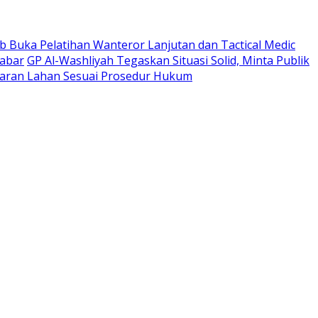
 Buka Pelatihan Wanteror Lanjutan dan Tactical Medic
Jabar
GP Al-Washliyah Tegaskan Situasi Solid, Minta Publik
ran Lahan Sesuai Prosedur Hukum