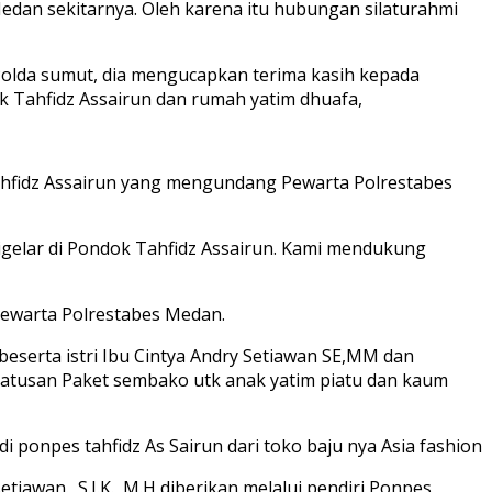
Medan sekitarnya. Oleh karena itu hubungan silaturahmi
m Polda sumut, dia mengucapkan terima kasih kepada
k Tahfidz Assairun dan rumah yatim dhuafa,
ahfidz Assairun yang mengundang Pewarta Polrestabes
digelar di Pondok Tahfidz Assairun. Kami mendukung
Pewarta Polrestabes Medan.
serta istri Ibu Cintya Andry Setiawan SE,MM dan
atusan Paket sembako utk anak yatim piatu dan kaum
 ponpes tahfidz As Sairun dari toko baju nya Asia fashion
wan., S.I.K., M.H diberikan melalui pendiri Ponpes