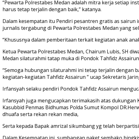
“Pewarta Polrestabes Medan adalah mitra kerja setiap in
harus tetap terjalin dengan baik,” katanya.
Dalam kesempatan itu Pendiri pesantren gratis as sairun 
jurnalis tergabung di Pewarta Polrestabes Medan yang se
“Khususnya dalam pemberitaan terkait kegiatan anak anak 
Ketua Pewarta Polrestabes Medan, Chairum Lubis, SH di
Medan silaturahmi tatap muka di Pondok Tahfidz Assairun
“Semoga hubungan silaturahmi ini tetap terjalin dengan 
kegiatan-kegiatan Tahfidz Assairun ” ucap Sekretaris Jari
Irfansyah selaku pendiri Pondok Tahfidz Assairun menguc
Irfansyah juga mengucapkan terimakasih atas dukungan K
Kasubbid Penmas Bidhumas Polda Sumut Kompol DR.Herwan
dhuafa serta rekan rekan media,
Serta kepada Bapak amrizal sikumbang yg telah berpartisi
Dalam Kesempatan ini, sumbangan paket sembako bingkisan