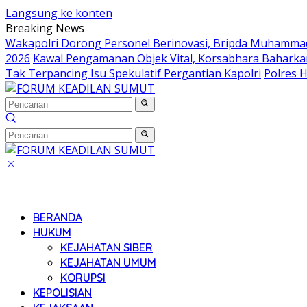
Langsung ke konten
Breaking News
Wakapolri Dorong Personel Berinovasi, Bripda Muhammad 
2026
Kawal Pengamanan Objek Vital, Korsabhara Baharkam 
Tak Terpancing Isu Spekulatif Pergantian Kapolri
Polres 
BERANDA
HUKUM
KEJAHATAN SIBER
KEJAHATAN UMUM
KORUPSI
KEPOLISIAN