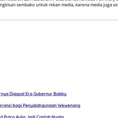
n bingkisan sembako untuk rekan media, karena media juga
hirnya Diaspal Era Gubernur Bobby
oleransi bagi Penyalahgunaan Wewenang
 Putra Aulia Jadi Contoh Nyata