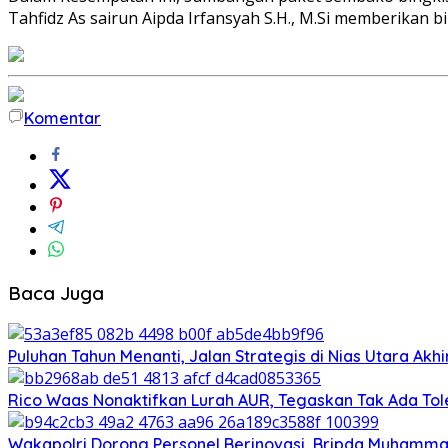
Tahfidz As sairun Aipda Irfansyah S.H., M.Si memberika
Komentar
Baca Juga
Puluhan Tahun Menanti, Jalan Strategis di Nias Utara Ak
Rico Waas Nonaktifkan Lurah AUR, Tegaskan Tak Ada T
Wakapolri Dorong Personel Berinovasi, Bripda Muhammad