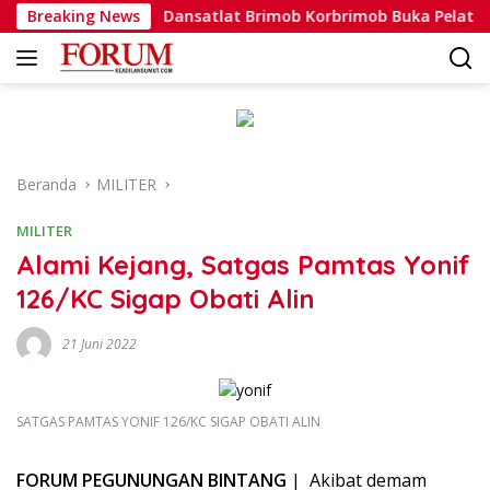
Langsung
ta
Breaking News
Dansatlat Brimob Korbrimob Buka Pelatihan Wantero
ke
konten
Beranda
MILITER
MILITER
Alami Kejang, Satgas Pamtas Yonif
126/KC Sigap Obati Alin
21 Juni 2022
SATGAS PAMTAS YONIF 126/KC SIGAP OBATI ALIN
FORUM PEGUNUNGAN BINTANG
| Akibat demam