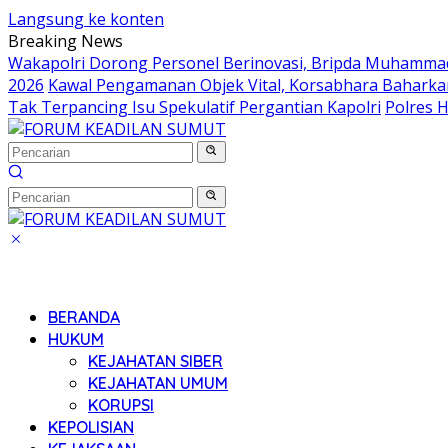
Langsung ke konten
Breaking News
Wakapolri Dorong Personel Berinovasi, Bripda Muhammad 
2026
Kawal Pengamanan Objek Vital, Korsabhara Baharkam 
Tak Terpancing Isu Spekulatif Pergantian Kapolri
Polres 
BERANDA
HUKUM
KEJAHATAN SIBER
KEJAHATAN UMUM
KORUPSI
KEPOLISIAN