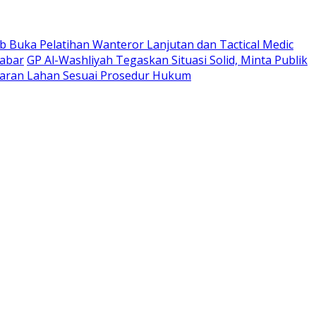
 Buka Pelatihan Wanteror Lanjutan dan Tactical Medic
Jabar
GP Al-Washliyah Tegaskan Situasi Solid, Minta Publik
ran Lahan Sesuai Prosedur Hukum