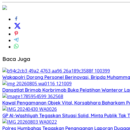
Baca Juga
Wakapolri Dorong Personel Berinovasi, Bripda Muhammad
Dansatlat Brimob Korbrimob Buka Pelatihan Wanteror Lan
Kawal Pengamanan Objek Vital, Korsabhara Baharkam Polr
GP Al-Washliyah Tegaskan Situasi Solid, Minta Publik Tak 
Polres Humbahas Tegaskan Penanganan Laporan Dugaan