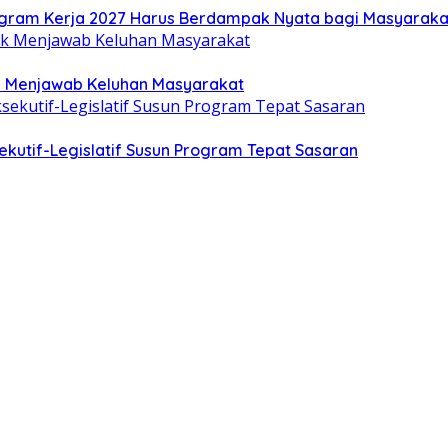
gram Kerja 2027 Harus Berdampak Nyata bagi Masyaraka
uk Menjawab Keluhan Masyarakat
kutif-Legislatif Susun Program Tepat Sasaran