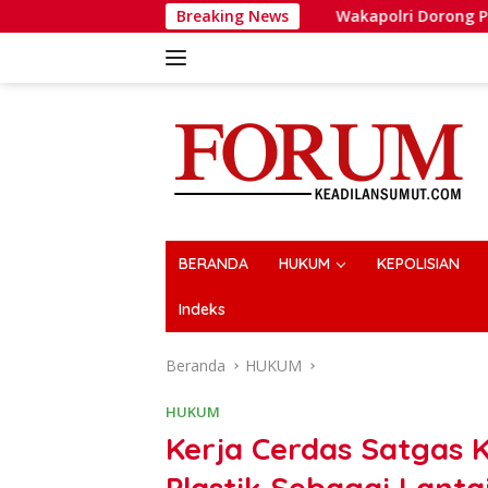
Langsung
Breaking News
Wakapolri Dorong Personel Ber
ke
konten
BERANDA
HUKUM
KEPOLISIAN
Indeks
Beranda
HUKUM
HUKUM
Kerja Cerdas Satgas
Plastik Sebagai Lant