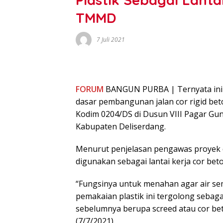
TMMD
7 Juli 2021
FORUM
BANGUN PURBA | Ternyata inila
dasar pembangunan jalan cor rigid bet
Kodim 0204/DS di Dusun VIII Pagar G
Kabupaten Deliserdang.
Menurut penjelasan pengawas proyek d
digunakan sebagai lantai kerja cor b
“Fungsinya untuk menahan agar air se
pemakaian plastik ini tergolong sebaga
sebelumnya berupa screed atau cor be
(7/7/2021).