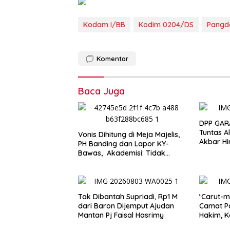
Kodam I/BB
Kodim 0204/DS
Pangd
Komentar
Baca Juga
DPP GAR
Tuntas Al
Vonis Dihitung di Meja Majelis,
Akbar H
PH Banding dan Lapor KY-
Bawas, Akademisi: Tidak
Sejalan dengan Prinsip KUHAP
dan UU Kekuasaan Kehakiman
Tak Dibantah Supriadi, Rp1 M
‘Carut-m
dari Baron Dijemput Ajudan
Camat Pa
Mantan Pj Faisal Hasrimy
Hakim, K
Hotel