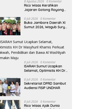
8 Agustus 2026
0 Komentar
Rico Waas Kerahkan
Jajaran Gotong Royong
Bersihkan Parit Jalan
Taduan dari Sedimentasi
8 Juli 2026
0 Komentar
Buka Jambore Daerah XI
Tebal
Sumut 2026, Wagub Surya
Ajak Pramuka Jadi
Teladan dan Generasi
Pembawa Solusi
8 Juli 2026
0 Komentar
ISARAH Sumut Ucapkan
Selamat, Optimistis KH Dr
Masyhuril Khamis Perkuat
Dakwah, Pendidikan dan
8 Juli 2026
0 Komentar
Sekretariat DPRD Sambut
Bawa Al Washliyah
Audiensi FISIP UNDHAR
Semakin Maju
8 Juli 2026
0 Komentar
Rico Waas Ajak Dunia