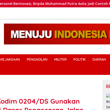
inovasi, Bripda Muhammad Putra Aulia Jadi Contoh Nyata
KEJAKSAAN
PENGADILAN
MILITER
POLITIK
DAERAH
B
 Kodim 0204/DS Gunakan
ai Dasar Pengecoran Jalan