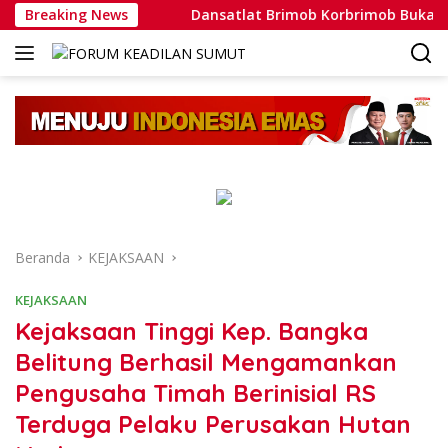
Langsung
 Nyata
Breaking News
Dansatlat Brimob Korbrimob Buka Pelatihan Wan
ke
konten
Beranda
KEJAKSAAN
KEJAKSAAN
Kejaksaan Tinggi Kep. Bangka
Belitung Berhasil Mengamankan
Pengusaha Timah Berinisial RS
Terduga Pelaku Perusakan Hutan