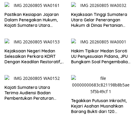
Pastikan Kesiapan Jajaran
Kejaksaan Tinggi Sumatera
Dalam Penegakan Hukum,
Utara Gelar Penerangan
Kajati Sumatera Utara
Hukum di Dinas Pertanian
Inspeksi Kejaksaan Negeri
dan Ketahanan Pangan
Medan
Kejaksaan Negeri Medan
Hakim Tipikor Medan Soroti
Selesaikan Perkara KDRT
UU Penyesuaian Pidana, JPU
Dengan Keadilan Restoratif,
Bungkam Soal Pengembalian
Suami Istri Kembali Bersatu
Uang Hendra
Merajut Harmonisasi
Rumahtangga
Kajati Sumatera Utara
Terima Audiensi Badan
Pembentukan Peraturan
Tegakkan Putusan Inkracht,
Daerah DPRD Sumut
Kejari Asahan Musnahkan
Barang Bukti dari 120
Perkara