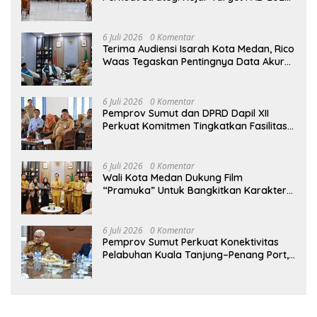
di UPTD Pependa Binjai
6 Juli 2026
0 Komentar
Terima Audiensi Isarah Kota Medan, Rico
Waas Tegaskan Pentingnya Data Akurat
Dalam Mengambil Kebijakan Publik
6 Juli 2026
0 Komentar
Pemprov Sumut dan DPRD Dapil XII
Perkuat Komitmen Tingkatkan Fasilitas
serta Kesejahteraan Lansia di PSLU
Binjai
6 Juli 2026
0 Komentar
Wali Kota Medan Dukung Film
“Pramuka” Untuk Bangkitkan Karakter
Generasi Muda
6 Juli 2026
0 Komentar
Pemprov Sumut Perkuat Konektivitas
Pelabuhan Kuala Tanjung–Penang Port,
Dorong Efisiensi Logistik dan Daya
Saing Ekonomi