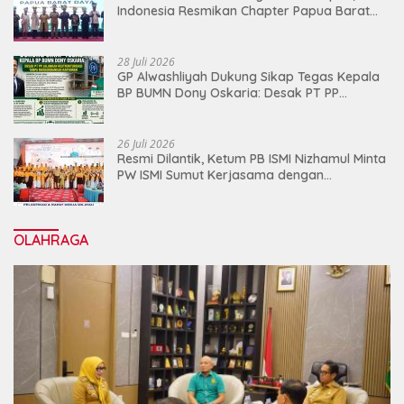
Indonesia Resmikan Chapter Papua Barat
Daya
28 Juli 2026
GP Alwashliyah Dukung Sikap Tegas Kepala
BP BUMN Dony Oskaria: Desak PT PP
Jalankan Restrukturisasi Tanpa
Mengorbankan Karyawan
26 Juli 2026
Resmi Dilantik, Ketum PB ISMI Nizhamul Minta
PW ISMI Sumut Kerjasama dengan
Pemprovsu
OLAHRAGA