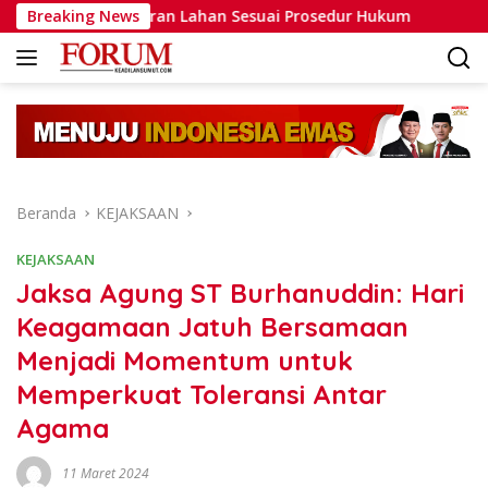
Langsung
embakaran Lahan Sesuai Prosedur Hukum
Breaking News
AMPP Desak 
ke
konten
Beranda
KEJAKSAAN
KEJAKSAAN
Jaksa Agung ST Burhanuddin: Hari
Keagamaan Jatuh Bersamaan
Menjadi Momentum untuk
Memperkuat Toleransi Antar
Agama
11 Maret 2024