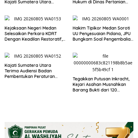
Kajati Sumatera Utara
Hukum di Dinas Pertanian
Inspeksi Kejaksaan Negeri
dan Ketahanan Pangan
Medan
Kejaksaan Negeri Medan
Hakim Tipikor Medan Soroti
Selesaikan Perkara KDRT
UU Penyesuaian Pidana, JPU
Dengan Keadilan Restoratif,
Bungkam Soal Pengembalian
Suami Istri Kembali Bersatu
Uang Hendra
Merajut Harmonisasi
Rumahtangga
Kajati Sumatera Utara
Terima Audiensi Badan
Pembentukan Peraturan
Tegakkan Putusan Inkracht,
Daerah DPRD Sumut
Kejari Asahan Musnahkan
Barang Bukti dari 120
Perkara