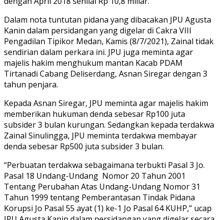
dengan April 2018 senilai Rp 10,8 miliar.
Dalam nota tuntutan pidana yang dibacakan JPU Agusta
Kanin dalam persidangan yang digelar di Cakra VIII
Pengadilan Tipikor Medan, Kamis (8/7/2021), Zainal tidak
sendirian dalam perkara ini. JPU juga meminta agar
majelis hakim menghukum mantan Kacab PDAM
Tirtanadi Cabang Deliserdang, Asnan Siregar dengan 3
tahun penjara.
Kepada Asnan Siregar, JPU meminta agar majelis hakim
memberikan hukuman denda sebesar Rp100 juta
subsider 3 bulan kurungan. Sedangkan kepada terdakwa
Zainal Sinulingga, JPU meminta terdakwa membayar
denda sebesar Rp500 juta subsider 3 bulan.
“Perbuatan terdakwa sebagaimana terbukti Pasal 3 Jo.
Pasal 18 Undang-Undang Nomor 20 Tahun 2001
Tentang Perubahan Atas Undang-Undang Nomor 31
Tahun 1999 tentang Pemberantasan Tindak Pidana
Korupsi Jo Pasal 55 ayat (1) ke-1 Jo Pasal 64 KUHP,” ucap
JPU Agusta Kanin dalam persidangan yang digelar secara