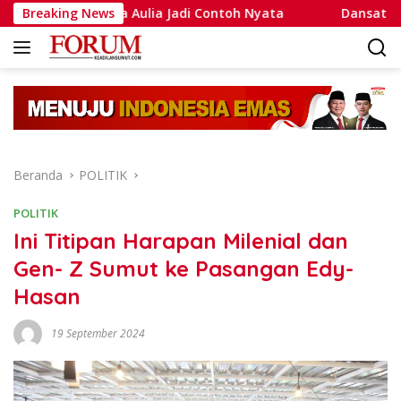
Langsung
ad Putra Aulia Jadi Contoh Nyata
Breaking News
Dansatlat Brimob Ko
ke
konten
Beranda
POLITIK
POLITIK
Ini Titipan Harapan Milenial dan
Gen- Z Sumut ke Pasangan Edy-
Hasan
19 September 2024