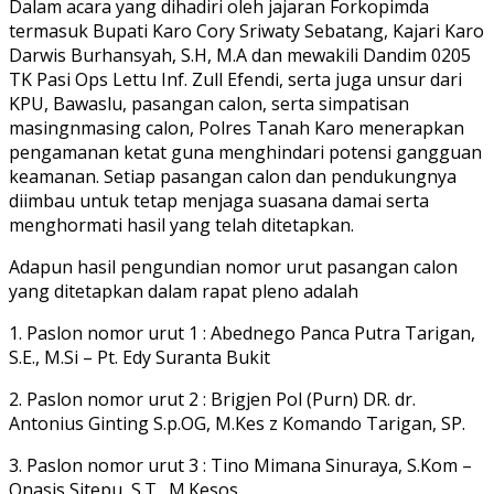
Dalam acara yang dihadiri oleh jajaran Forkopimda
termasuk Bupati Karo Cory Sriwaty Sebatang, Kajari Karo
Darwis Burhansyah, S.H, M.A dan mewakili Dandim 0205
TK Pasi Ops Lettu Inf. Zull Efendi, serta juga unsur dari
KPU, Bawaslu, pasangan calon, serta simpatisan
masingnmasing calon, Polres Tanah Karo menerapkan
pengamanan ketat guna menghindari potensi gangguan
keamanan. Setiap pasangan calon dan pendukungnya
diimbau untuk tetap menjaga suasana damai serta
menghormati hasil yang telah ditetapkan.
Adapun hasil pengundian nomor urut pasangan calon
yang ditetapkan dalam rapat pleno adalah
1. Paslon nomor urut 1 : Abednego Panca Putra Tarigan,
S.E., M.Si – Pt. Edy Suranta Bukit
2. Paslon nomor urut 2 : Brigjen Pol (Purn) DR. dr.
Antonius Ginting S.p.OG, M.Kes z Komando Tarigan, SP.
3. Paslon nomor urut 3 : Tino Mimana Sinuraya, S.Kom –
Onasis Sitepu, S.T., M.Kesos