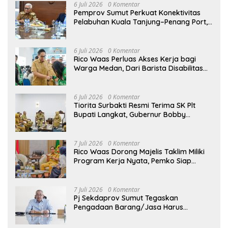
6 Juli 2026
0 Komentar
Pemprov Sumut Perkuat Konektivitas
Pelabuhan Kuala Tanjung–Penang Port,
Dorong Efisiensi Logistik dan Daya
Saing Ekonomi
6 Juli 2026
0 Komentar
Rico Waas Perluas Akses Kerja bagi
Warga Medan, Dari Barista Disabilitas
hingga Peluang Kerja ke Luar Negeri
6 Juli 2026
0 Komentar
Tiorita Surbakti Resmi Terima SK Plt
Bupati Langkat, Gubernur Bobby
Nasution Tekankan ASN Harus Layani
Masyarakat
7 Juli 2026
0 Komentar
Rico Waas Dorong Majelis Taklim Miliki
Program Kerja Nyata, Pemko Siap
Dukung hingga Tingkat Kelurahan
7 Juli 2026
0 Komentar
Pj Sekdaprov Sumut Tegaskan
Pengadaan Barang/Jasa Harus
Profesional, Transparan, dan Akuntabel