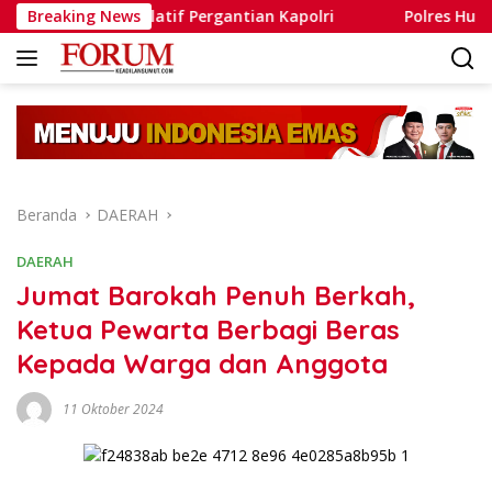
Langsung
su Spekulatif Pergantian Kapolri
Breaking News
Polres Humbahas Teg
ke
konten
Beranda
DAERAH
DAERAH
Jumat Barokah Penuh Berkah,
Ketua Pewarta Berbagi Beras
Kepada Warga dan Anggota
11 Oktober 2024