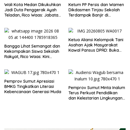
Wali Kota Medan Dikukuhkan
Ketum PP Persis dan Wamen
Jadi Duta Penggerak Ayah
Dikdasmen Tinjau Sekolah
Teladan, Rico Waas: Jabatan
Terdampak Banjir di
Tertinggi Pria Dalam
Tapanuli Tengah, Resmikan
Keluarga
Ruang Kelas Darurat
Ketua Aliansi Kelompok Tani
Asahan Ajak Masyarakat
Bangga Lihat Semangat dan
Kawal Pansus DPRD: Buka
Kekompakan Siswa Sekolah
Terang Persoalan Plasma
Rakyat, Rico Waas: Kini
Secara Transparan
Mereka Berani Bermimpi
Besar
Pemprov Sumut Apresiasi
BMKG Tingkatkan Literasi
Pemprov Sumut Minta Inalum
Kebencanaan Generasi Muda
Terus Perkuat Pendidikan
dan Kelestarian Lingkungan
di Kawasan Danau Toba