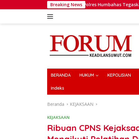
Langsung
Polres Humbahas Tegaskan Penanganan Lapo
Breaking News
ke
konten
BERANDA
HUKUM
KEPOLISIAN
Indeks
Beranda
KEJAKSAAN
KEJAKSAAN
Ribuan CPNS Kejaksaa
Mengikuti Pelatihan 