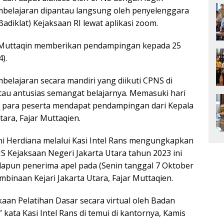
belajaran dipantau langsung oleh penyelenggara
adiklat) Kejaksaan RI lewat aplikasi zoom.
ar Muttaqin memberikan pendampingan kepada 25
).
elajaran secara mandiri yang diikuti CPNS di
tau antusias semangat belajarnya. Memasuki hari
i para peserta mendapat pendampingan dari Kepala
ara, Fajar Muttaqien.
ni Herdiana melalui Kasi Intel Rans mengungkapkan
 Kejaksaan Negeri Jakarta Utara tahun 2023 ini
dapun penerima apel pada (Senin tanggal 7 Oktober
binaan Kejari Jakarta Utara, Fajar Muttaqien.
an Pelatihan Dasar secara virtual oleh Badan
 kata Kasi Intel Rans di temui di kantornya, Kamis