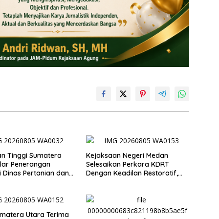
n Tinggi Sumatera
Kejaksaan Negeri Medan
lar Penerangan
Selesaikan Perkara KDRT
 Dinas Pertanian dan
Dengan Keadilan Restoratif,
an Pangan
Suami Istri Kembali Bersatu
Merajut Harmonisasi
Rumahtangga
umatera Utara Terima