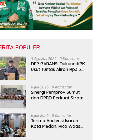
ERITA POPULER
5 Agustus 2026
0 Komentar
DPP GARANSI Dukung KPK
Usut Tuntas Aliran Rp3,5
Miliar ke Akbar Himawan
Buchari
6 Juli 2026
0 Komentar
Sinergi Pemprov Sumut
dan DPRD Perkuat Strategi
Kejar Target PAD 2026 di
UPTD Pependa Binjai
6 Juli 2026
0 Komentar
Terima Audiensi Isarah
Kota Medan, Rico Waas
Tegaskan Pentingnya Data
Akurat Dalam Mengambil