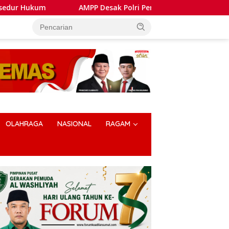
AMPP Desak Polri Pertahankan PTDH Kompol DK dan Tolak Up
OLAHRAGA
NASIONAL
RAGAM