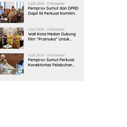
Kebijakan Publik
6 Juli 2026
0 Komentar
Pemprov Sumut dan DPRD
Dapil XII Perkuat Komitmen
Tingkatkan Fasilitas serta
Kesejahteraan Lansia di
PSLU Binjai
6 Juli 2026
0 Komentar
Wali Kota Medan Dukung
Film “Pramuka” Untuk
Bangkitkan Karakter
Generasi Muda
6 Juli 2026
0 Komentar
Pemprov Sumut Perkuat
Konektivitas Pelabuhan
Kuala Tanjung–Penang
Port, Dorong Efisiensi
Logistik dan Daya Saing
Ekonomi