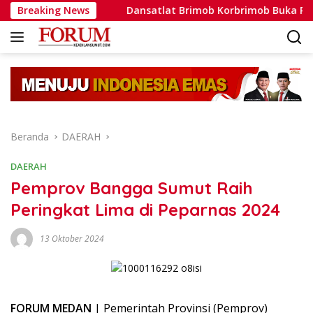
Langsung
h Nyata
Breaking News
Dansatlat Brimob Korbrimob Buka Pelatihan Wa
ke
konten
Beranda
DAERAH
DAERAH
Pemprov Bangga Sumut Raih
Peringkat Lima di Peparnas 2024
13 Oktober 2024
FORUM MEDAN
| Pemerintah Provinsi (Pemprov)