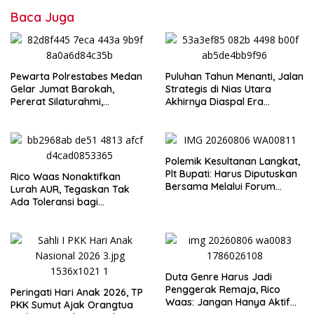
Baca Juga
Pewarta Polrestabes Medan
Puluhan Tahun Menanti, Jalan
Gelar Jumat Barokah,
Strategis di Nias Utara
Pererat Silaturahmi,
Akhirnya Diaspal Era
Kokohkan Sinergi Media dan
Gubernur Bobby
Kepolisian
Polemik Kesultanan Langkat,
Plt Bupati: Harus Diputuskan
Rico Waas Nonaktifkan
Bersama Melalui Forum
Lurah AUR, Tegaskan Tak
Dialog
Ada Toleransi bagi
Penyalahgunaan Wewenang
Duta Genre Harus Jadi
Penggerak Remaja, Rico
Peringati Hari Anak 2026, TP
Waas: Jangan Hanya Aktif
PKK Sumut Ajak Orangtua