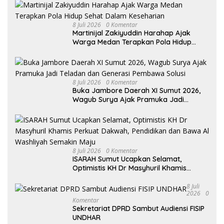
8 Juli 2026
0 Komentar
Martinijal Zakiyuddin Harahap Ajak
Warga Medan Terapkan Pola Hidup
Sehat Dalam Keseharian
8 Juli 2026
0 Komentar
Buka Jambore Daerah XI Sumut 2026,
Wagub Surya Ajak Pramuka Jadi
Teladan dan Generasi Pembawa Solusi
8 Juli 2026
0 Komentar
ISARAH Sumut Ucapkan Selamat,
Optimistis KH Dr Masyhuril Khamis
Perkuat Dakwah, Pendidikan dan Bawa
Al Washliyah Semakin Maju
8 Juli
2026
0
Komentar
Sekretariat DPRD Sambut Audiensi FISIP
UNDHAR