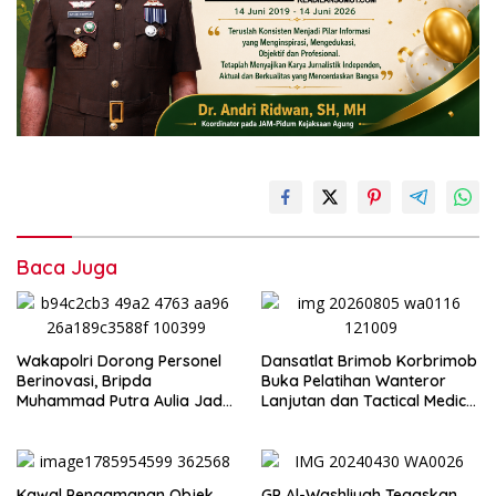
Baca Juga
Wakapolri Dorong Personel
Dansatlat Brimob Korbrimob
Berinovasi, Bripda
Buka Pelatihan Wanteror
Muhammad Putra Aulia Jadi
Lanjutan dan Tactical Medic
Contoh Nyata
2026
Kawal Pengamanan Objek
GP Al-Washliyah Tegaskan