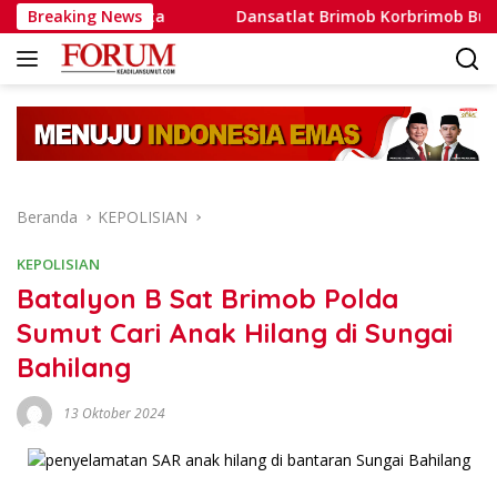
Langsung
Contoh Nyata
Breaking News
Dansatlat Brimob Korbrimob Buka Pelatih
ke
konten
Beranda
KEPOLISIAN
KEPOLISIAN
Batalyon B Sat Brimob Polda
Sumut Cari Anak Hilang di Sungai
Bahilang
13 Oktober 2024