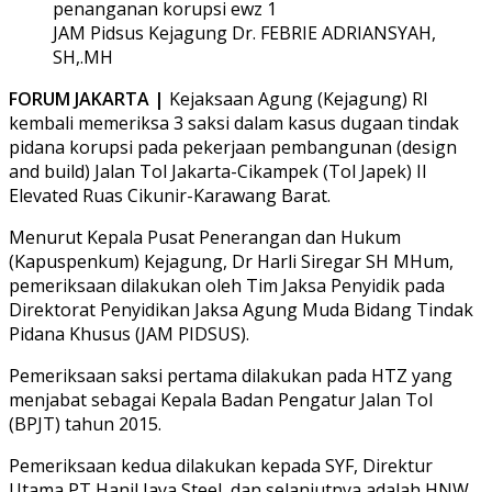
JAM Pidsus Kejagung Dr. FEBRIE ADRIANSYAH,
SH,.MH
FORUM JAKARTA |
Kejaksaan Agung (Kejagung) RI
kembali memeriksa 3 saksi dalam kasus dugaan tindak
pidana korupsi pada pekerjaan pembangunan (design
and build) Jalan Tol Jakarta-Cikampek (Tol Japek) II
Elevated Ruas Cikunir-Karawang Barat.
Menurut Kepala Pusat Penerangan dan Hukum
(Kapuspenkum) Kejagung, Dr Harli Siregar SH MHum,
pemeriksaan dilakukan oleh Tim Jaksa Penyidik pada
Direktorat Penyidikan Jaksa Agung Muda Bidang Tindak
Pidana Khusus (JAM PIDSUS).
Pemeriksaan saksi pertama dilakukan pada HTZ yang
menjabat sebagai Kepala Badan Pengatur Jalan Tol
(BPJT) tahun 2015.
Pemeriksaan kedua dilakukan kepada SYF, Direktur
Utama PT Hanil Jaya Steel, dan selanjutnya adalah HNW