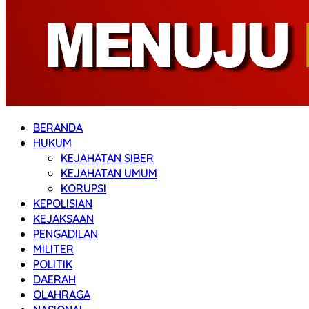
BERANDA
HUKUM
KEJAHATAN SIBER
KEJAHATAN UMUM
KORUPSI
KEPOLISIAN
KEJAKSAAN
PENGADILAN
MILITER
POLITIK
DAERAH
OLAHRAGA