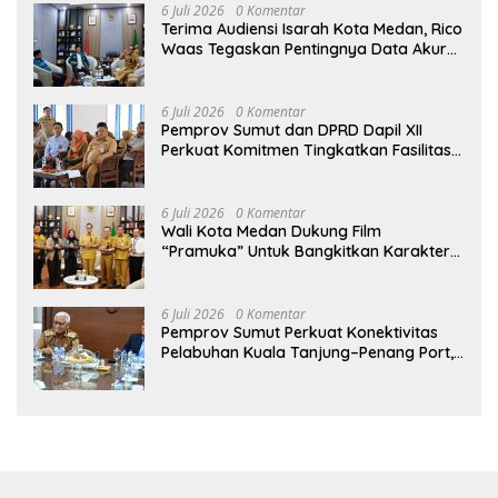
6 Juli 2026
0 Komentar
Terima Audiensi Isarah Kota Medan, Rico
Waas Tegaskan Pentingnya Data Akurat
Dalam Mengambil Kebijakan Publik
6 Juli 2026
0 Komentar
Pemprov Sumut dan DPRD Dapil XII
Perkuat Komitmen Tingkatkan Fasilitas
serta Kesejahteraan Lansia di PSLU
Binjai
6 Juli 2026
0 Komentar
Wali Kota Medan Dukung Film
“Pramuka” Untuk Bangkitkan Karakter
Generasi Muda
6 Juli 2026
0 Komentar
Pemprov Sumut Perkuat Konektivitas
Pelabuhan Kuala Tanjung–Penang Port,
Dorong Efisiensi Logistik dan Daya
Saing Ekonomi