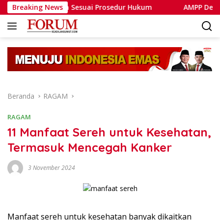
Langsung
ahan Sesuai Prosedur Hukum
Breaking News
AMPP Desak Polri Perta
ke
konten
Beranda
RAGAM
RAGAM
11 Manfaat Sereh untuk Kesehatan,
Termasuk Mencegah Kanker
3 November 2024
Manfaat sereh untuk kesehatan banyak dikaitkan