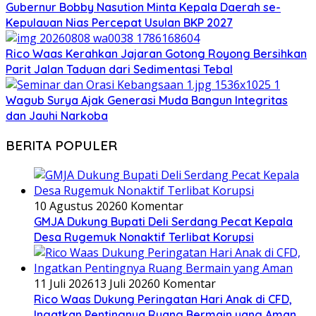
Gubernur Bobby Nasution Minta Kepala Daerah se-
Kepulauan Nias Percepat Usulan BKP 2027
Rico Waas Kerahkan Jajaran Gotong Royong Bersihkan
Parit Jalan Taduan dari Sedimentasi Tebal
Wagub Surya Ajak Generasi Muda Bangun Integritas
dan Jauhi Narkoba
BERITA POPULER
10 Agustus 2026
0 Komentar
GMJA Dukung Bupati Deli Serdang Pecat Kepala
Desa Rugemuk Nonaktif Terlibat Korupsi
11 Juli 2026
13 Juli 2026
0 Komentar
Rico Waas Dukung Peringatan Hari Anak di CFD,
Ingatkan Pentingnya Ruang Bermain yang Aman