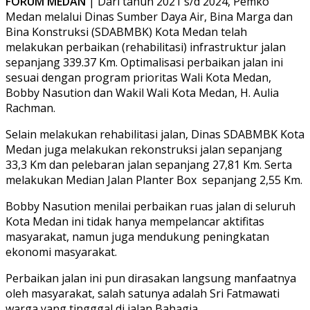
FORUM MEDAN
| Dari tahun 2021 s/d 2024, Pemko
Medan melalui Dinas Sumber Daya Air, Bina Marga dan
Bina Konstruksi (SDABMBK) Kota Medan telah
melakukan perbaikan (rehabilitasi) infrastruktur jalan
sepanjang 339.37 Km. Optimalisasi perbaikan jalan ini
sesuai dengan program prioritas Wali Kota Medan,
Bobby Nasution dan Wakil Wali Kota Medan, H. Aulia
Rachman.
Selain melakukan rehabilitasi jalan, Dinas SDABMBK Kota
Medan juga melakukan rekonstruksi jalan sepanjang
33,3 Km dan pelebaran jalan sepanjang 27,81 Km. Serta
melakukan Median Jalan Planter Box sepanjang 2,55 Km.
Bobby Nasution menilai perbaikan ruas jalan di seluruh
Kota Medan ini tidak hanya mempelancar aktifitas
masyarakat, namun juga mendukung peningkatan
ekonomi masyarakat.
Perbaikan jalan ini pun dirasakan langsung manfaatnya
oleh masyarakat, salah satunya adalah Sri Fatmawati
warga yang tingggal di jalan Bahagia.