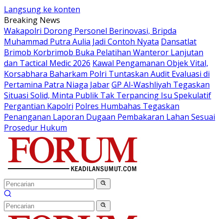
Langsung ke konten
Breaking News
Wakapolri Dorong Personel Berinovasi, Bripda
Muhammad Putra Aulia Jadi Contoh Nyata
Dansatlat
Brimob Korbrimob Buka Pelatihan Wanteror Lanjutan
dan Tactical Medic 2026
Kawal Pengamanan Objek Vital,
Korsabhara Baharkam Polri Tuntaskan Audit Evaluasi di
Pertamina Patra Niaga Jabar
GP Al-Washliyah Tegaskan
Situasi Solid, Minta Publik Tak Terpancing Isu Spekulatif
Pergantian Kapolri
Polres Humbahas Tegaskan
Penanganan Laporan Dugaan Pembakaran Lahan Sesuai
Prosedur Hukum