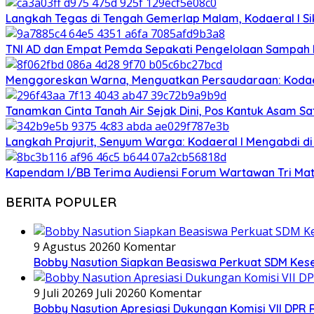
Langkah Tegas di Tengah Gemerlap Malam, Kodaeral I S
TNI AD dan Empat Pemda Sepakati Pengelolaan Sampah 
Menggoreskan Warna, Menguatkan Persaudaraan: Kodaer
Tanamkan Cinta Tanah Air Sejak Dini, Pos Kantuk Asam 
‎Langkah Prajurit, Senyum Warga: Kodaeral I Mengabdi di
Kapendam I/BB Terima Audiensi Forum Wartawan Tri Matr
BERITA POPULER
9 Agustus 2026
0 Komentar
Bobby Nasution Siapkan Beasiswa Perkuat SDM Kes
9 Juli 2026
9 Juli 2026
0 Komentar
Bobby Nasution Apresiasi Dukungan Komisi VII DPR 