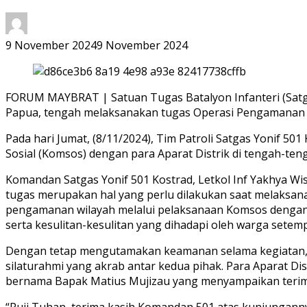
9 November 2024
9 November 2024
FORUM MAYBRAT | Satuan Tugas Batalyon Infanteri (Satga
Papua, tengah melaksanakan tugas Operasi Pengamanan P
Pada hari Jumat, (8/11/2024), Tim Patroli Satgas Yonif 5
Sosial (Komsos) dengan para Aparat Distrik di tengah-te
Komandan Satgas Yonif 501 Kostrad, Letkol Inf Yakhya Wi
tugas merupakan hal yang perlu dilakukan saat melaksan
pengamanan wilayah melalui pelaksanaan Komsos dengan p
serta kesulitan-kesulitan yang dihadapi oleh warga setemp
Dengan tetap mengutamakan keamanan selama kegiatan, in
silaturahmi yang akrab antar kedua pihak. Para Aparat D
bernama Bapak Matius Mujizau yang menyampaikan terima 
“Puji Tuhan, terima kasih Komandan 501 atas kunjunganny