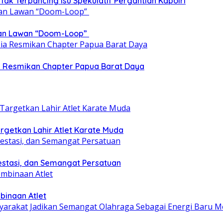
 Tak Terpancing Isu Spekulatif Pergantian Kapolri
epan Lawan “Doom-Loop”
ia Resmikan Chapter Papua Barat Daya
getkan Lahir Atlet Karate Muda
estasi, dan Semangat Persatuan
binaan Atlet