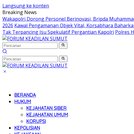
Langsung ke konten
Breaking News
Wakapolri Dorong Personel Berinovasi, Bripda Muhammad 
2026
Kawal Pengamanan Objek Vital, Korsabhara Baharkam 
Tak Terpancing Isu Spekulatif Pergantian Kapolri
Polres 
BERANDA
HUKUM
KEJAHATAN SIBER
KEJAHATAN UMUM
KORUPSI
KEPOLISIAN