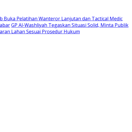
 Buka Pelatihan Wanteror Lanjutan dan Tactical Medic
Jabar
GP Al-Washliyah Tegaskan Situasi Solid, Minta Publik
ran Lahan Sesuai Prosedur Hukum