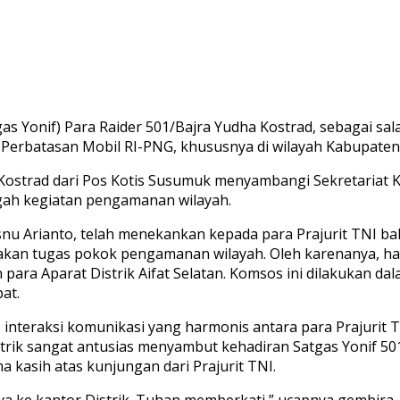
s Yonif) Para Raider 501/Bajra Yudha Kostrad, sebagai sa
erbatasan Mobil RI-PNG, khususnya di wilayah Kabupaten 
01 Kostrad dari Pos Kotis Susumuk menyambangi Sekretariat 
ngah kegiatan pengamanan wilayah.
snu Arianto, telah menekankan kepada para Prajurit TNI b
akan tugas pokok pengamanan wilayah. Oleh karenanya, har
ara Aparat Distrik Aifat Selatan. Komsos ini dilakukan 
at.
teraksi komunikasi yang harmonis antara para Prajurit TN
istrik sangat antusias menyambut kehadiran Satgas Yonif 5
kasih atas kunjungan dari Prajurit TNI.
a ke kantor Distrik. Tuhan memberkati,” ucapnya gembira.