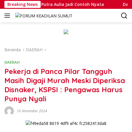
Langsung
 Muhammad Putra Aulia Jadi Contoh Nyata
Breaking News
Dansatlat Br
ke
konten
Beranda
DAERAH
DAERAH
Pekerja di Panca Pilar Tangguh
Masih Digaji Murah Meski Diperiksa
Disnaker, KSPSI : Pengawas Harus
Punya Nyali
16 November 2024