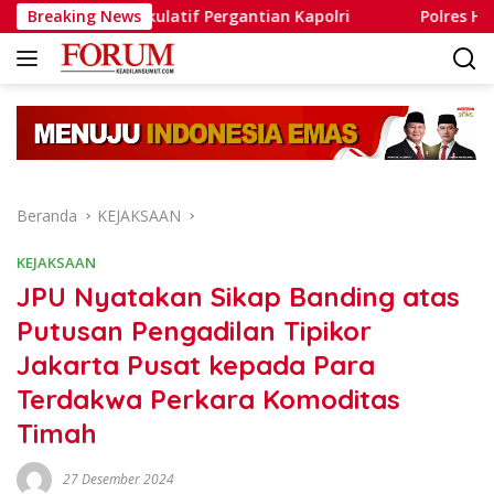
Langsung
Isu Spekulatif Pergantian Kapolri
Breaking News
Polres Humbahas Te
ke
konten
Beranda
KEJAKSAAN
KEJAKSAAN
JPU Nyatakan Sikap Banding atas
Putusan Pengadilan Tipikor
Jakarta Pusat kepada Para
Terdakwa Perkara Komoditas
Timah
27 Desember 2024