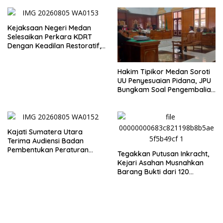
Medan
Kejaksaan Negeri Medan
Selesaikan Perkara KDRT
Dengan Keadilan Restoratif,
Suami Istri Kembali Bersatu
Merajut Harmonisasi
Hakim Tipikor Medan Soroti
Rumahtangga
UU Penyesuaian Pidana, JPU
Bungkam Soal Pengembalian
Uang Hendra
Kajati Sumatera Utara
Terima Audiensi Badan
Pembentukan Peraturan
Tegakkan Putusan Inkracht,
Daerah DPRD Sumut
Kejari Asahan Musnahkan
Barang Bukti dari 120
Perkara