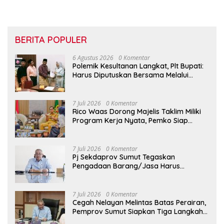
BERITA POPULER
6 Agustus 2026
0 Komentar
Polemik Kesultanan Langkat, Plt Bupati:
Harus Diputuskan Bersama Melalui
Forum Dialog
7 Juli 2026
0 Komentar
Rico Waas Dorong Majelis Taklim Miliki
Program Kerja Nyata, Pemko Siap
Dukung hingga Tingkat Kelurahan
7 Juli 2026
0 Komentar
Pj Sekdaprov Sumut Tegaskan
Pengadaan Barang/Jasa Harus
Profesional, Transparan, dan Akuntabel
7 Juli 2026
0 Komentar
Cegah Nelayan Melintas Batas Perairan,
Pemprov Sumut Siapkan Tiga Langkah
Strategis