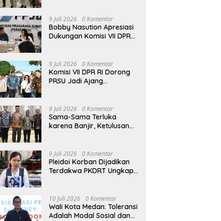
9 Juli 2026
0 Komentar
Bobby Nasution Apresiasi
Dukungan Komisi VII DPR
RI, Dorong PRSU Masuk
Kalender Event Nasional
9 Juli 2026
0 Komentar
Komisi VII DPR RI Dorong
PRSU Jadi Ajang
Internasional dan Pusat
Investasi Sumut
9 Juli 2026
0 Komentar
Sama-Sama Terluka
karena Banjir, Ketulusan
Wali Kota Medan Luluhkan
Hati Bupati Aceh Tamiang
9 Juli 2026
0 Komentar
Pleidoi Korban Dijadikan
Terdakwa PKDRT Ungkap
Dugaan Rekayasa, Sherly:
“Ini Jelas Kriminalisasi”
10 Juli 2026
0 Komentar
Wali Kota Medan: Toleransi
Adalah Modal Sosial dan