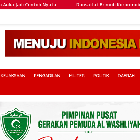
Dansatlat Brimob Korbrimob Buka Pelatihan Wanteror Lanju
KEJAKSAAN
PENGADILAN
MILITER
POLITIK
DAERAH