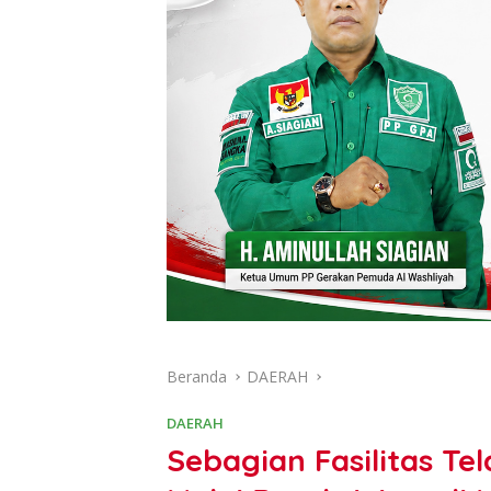
Beranda
DAERAH
DAERAH
Sebagian Fasilitas 