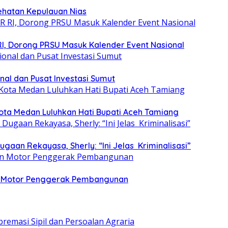
ehatan Kepulauan Nias
RI, Dorong PRSU Masuk Kalender Event Nasional
nal dan Pusat Investasi Sumut
ota Medan Luluhkan Hati Bupati Aceh Tamiang
aan Rekayasa, Sherly: “Ini Jelas Kriminalisasi”
dan Motor Penggerak Pembangunan