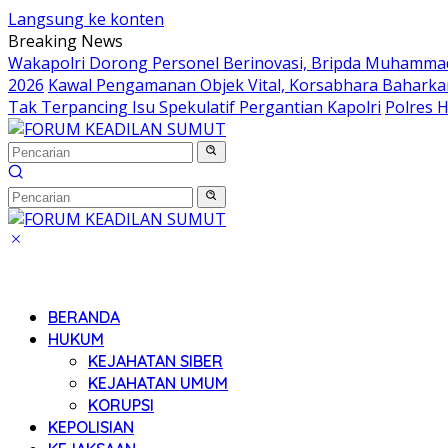
Langsung ke konten
Breaking News
Wakapolri Dorong Personel Berinovasi, Bripda Muhammad 
2026
Kawal Pengamanan Objek Vital, Korsabhara Baharkam 
Tak Terpancing Isu Spekulatif Pergantian Kapolri
Polres 
BERANDA
HUKUM
KEJAHATAN SIBER
KEJAHATAN UMUM
KORUPSI
KEPOLISIAN