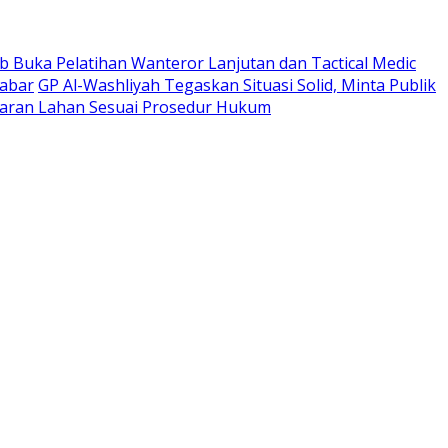
 Buka Pelatihan Wanteror Lanjutan dan Tactical Medic
Jabar
GP Al-Washliyah Tegaskan Situasi Solid, Minta Publik
ran Lahan Sesuai Prosedur Hukum