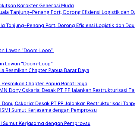
gkitkan Karakter Generasi Muda
a Tanjung–Penang Port, Dorong Efisiensi Logistik dan Da
epan Lawan “Doom-Loop”
ia Resmikan Chapter Papua Barat Daya
 Dony Oskaria: Desak PT PP Jalankan Restrukturisasi T
ISMI Sumut Kerjasama dengan Pemprovsu