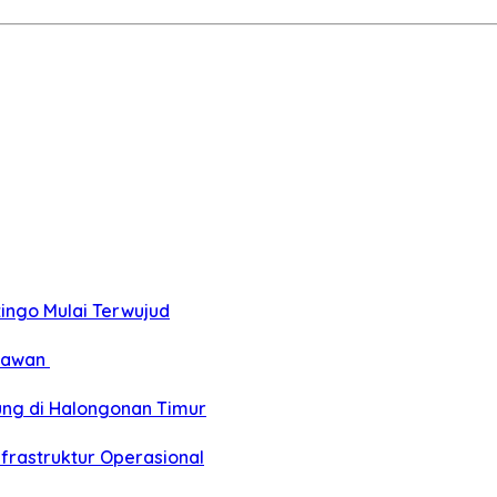
ngo Mulai Terwujud
elawan
ung di Halongonan Timur
frastruktur Operasional