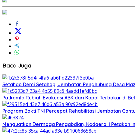
Baca Juga
Setahap Demi Setahap, Jembatan Penghubung Desa Mazi
Patkamla Rubiah Evakuasi ABK dari Kapal Terbakar di B
Program Bakti TNI Percepat Rehabilitasi Jembatan Gant
Menguatkan Dermaga Pengabdian, Kodaeral I Petakan In