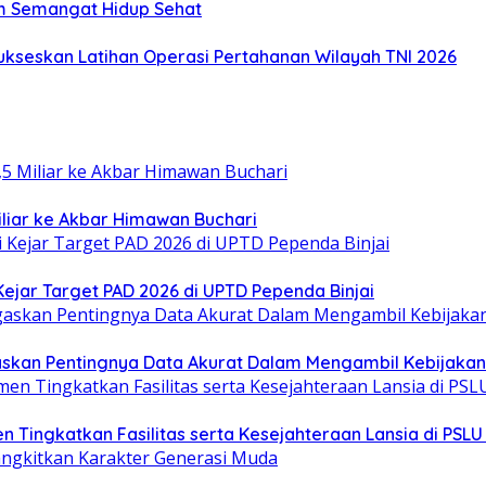
m Semangat Hidup Sehat
 Sukseskan Latihan Operasi Pertahanan Wilayah TNI 2026
iliar ke Akbar Himawan Buchari
ejar Target PAD 2026 di UPTD Pependa Binjai
askan Pentingnya Data Akurat Dalam Mengambil Kebijakan 
Tingkatkan Fasilitas serta Kesejahteraan Lansia di PSLU 