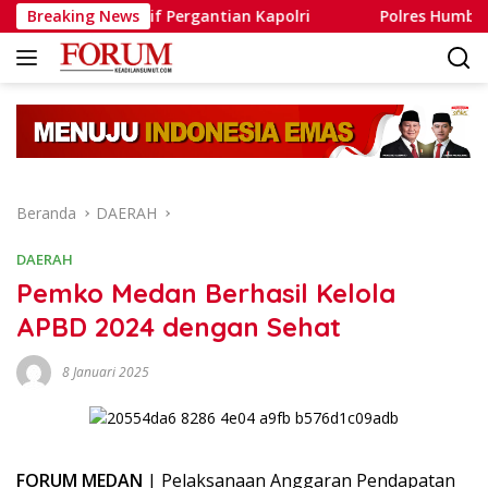
Langsung
pekulatif Pergantian Kapolri
Breaking News
Polres Humbahas Tegaska
ke
konten
Beranda
DAERAH
DAERAH
Pemko Medan Berhasil Kelola
APBD 2024 dengan Sehat
8 Januari 2025
FORUM MEDAN
| Pelaksanaan Anggaran Pendapatan