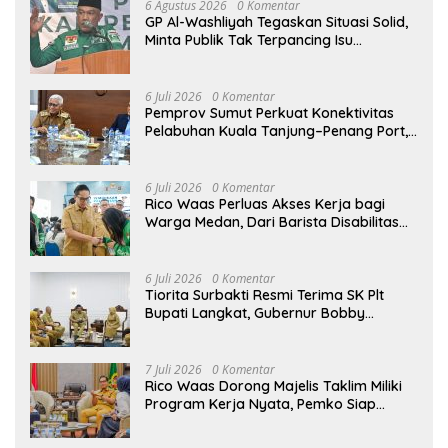
6 Agustus 2026
0 Komentar
GP Al-Washliyah Tegaskan Situasi Solid,
Minta Publik Tak Terpancing Isu
Spekulatif Pergantian Kapolri
6 Juli 2026
0 Komentar
Pemprov Sumut Perkuat Konektivitas
Pelabuhan Kuala Tanjung–Penang Port,
Dorong Efisiensi Logistik dan Daya
Saing Ekonomi
6 Juli 2026
0 Komentar
Rico Waas Perluas Akses Kerja bagi
Warga Medan, Dari Barista Disabilitas
hingga Peluang Kerja ke Luar Negeri
6 Juli 2026
0 Komentar
Tiorita Surbakti Resmi Terima SK Plt
Bupati Langkat, Gubernur Bobby
Nasution Tekankan ASN Harus Layani
Masyarakat
7 Juli 2026
0 Komentar
Rico Waas Dorong Majelis Taklim Miliki
Program Kerja Nyata, Pemko Siap
Dukung hingga Tingkat Kelurahan