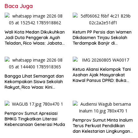
Baca Juga
Wali Kota Medan Dikukuhkan
Ketum PP Persis dan Wamen
Jadi Duta Penggerak Ayah
Dikdasmen Tinjau Sekolah
Teladan, Rico Waas: Jabatan
Terdampak Banjir di
Tertinggi Pria Dalam
Tapanuli Tengah, Resmikan
Keluarga
Ruang Kelas Darurat
Ketua Aliansi Kelompok Tani
Asahan Ajak Masyarakat
Bangga Lihat Semangat dan
Kawal Pansus DPRD: Buka
Kekompakan Siswa Sekolah
Terang Persoalan Plasma
Rakyat, Rico Waas: Kini
Secara Transparan
Mereka Berani Bermimpi
Besar
Pemprov Sumut Apresiasi
BMKG Tingkatkan Literasi
Pemprov Sumut Minta Inalum
Kebencanaan Generasi Muda
Terus Perkuat Pendidikan
dan Kelestarian Lingkungan
di Kawasan Danau Toba