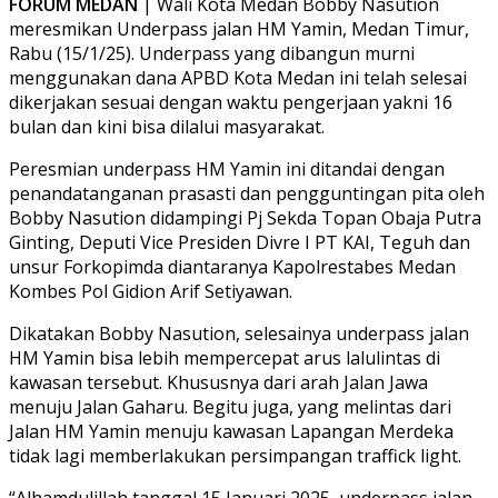
FORUM MEDAN
| Wali Kota Medan Bobby Nasution
meresmikan Underpass jalan HM Yamin, Medan Timur,
Rabu (15/1/25). Underpass yang dibangun murni
menggunakan dana APBD Kota Medan ini telah selesai
dikerjakan sesuai dengan waktu pengerjaan yakni 16
bulan dan kini bisa dilalui masyarakat.
Peresmian underpass HM Yamin ini ditandai dengan
penandatanganan prasasti dan pengguntingan pita oleh
Bobby Nasution didampingi Pj Sekda Topan Obaja Putra
Ginting, Deputi Vice Presiden Divre I PT KAI, Teguh dan
unsur Forkopimda diantaranya Kapolrestabes Medan
Kombes Pol Gidion Arif Setiyawan.
Dikatakan Bobby Nasution, selesainya underpass jalan
HM Yamin bisa lebih mempercepat arus lalulintas di
kawasan tersebut. Khususnya dari arah Jalan Jawa
menuju Jalan Gaharu. Begitu juga, yang melintas dari
Jalan HM Yamin menuju kawasan Lapangan Merdeka
tidak lagi memberlakukan persimpangan traffick light.
“Alhamdulillah tanggal 15 Januari 2025, underpass jalan