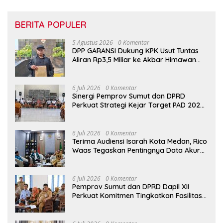
BERITA POPULER
5 Agustus 2026
0 Komentar
DPP GARANSI Dukung KPK Usut Tuntas
Aliran Rp3,5 Miliar ke Akbar Himawan
Buchari
6 Juli 2026
0 Komentar
Sinergi Pemprov Sumut dan DPRD
Perkuat Strategi Kejar Target PAD 2026
di UPTD Pependa Binjai
6 Juli 2026
0 Komentar
Terima Audiensi Isarah Kota Medan, Rico
Waas Tegaskan Pentingnya Data Akurat
Dalam Mengambil Kebijakan Publik
6 Juli 2026
0 Komentar
Pemprov Sumut dan DPRD Dapil XII
Perkuat Komitmen Tingkatkan Fasilitas
serta Kesejahteraan Lansia di PSLU
Binjai