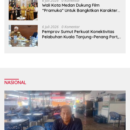
6 Juli 2026
0 Komentar
Wali Kota Medan Dukung Film
“Pramuka” Untuk Bangkitkan Karakter
Generasi Muda
6 Juli 2026
0 Komentar
Pemprov Sumut Perkuat Konektivitas
Pelabuhan Kuala Tanjung–Penang Port,
Dorong Efisiensi Logistik dan Daya
Saing Ekonomi
NASIONAL