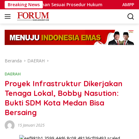
Langsung
karan Lahan Sesuai Prosedur Hukum
Breaking News
AMPP Desak Polr
ke
konten
Beranda
DAERAH
DAERAH
Proyek Infrastruktur Dikerjakan
Tenaga Lokal, Bobby Nasution:
Bukti SDM Kota Medan Bisa
Bersaing
15 Januari 2025