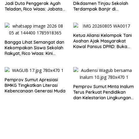
Jadi Duta Penggerak Ayah
Dikdasmen Tinjau Sekolah
Teladan, Rico Waas: Jabatan
Terdampak Banjir di
Tertinggi Pria Dalam
Tapanuli Tengah, Resmikan
Keluarga
Ruang Kelas Darurat
Ketua Aliansi Kelompok Tani
Asahan Ajak Masyarakat
Bangga Lihat Semangat dan
Kawal Pansus DPRD: Buka
Kekompakan Siswa Sekolah
Terang Persoalan Plasma
Rakyat, Rico Waas: Kini
Secara Transparan
Mereka Berani Bermimpi
Besar
Pemprov Sumut Apresiasi
BMKG Tingkatkan Literasi
Pemprov Sumut Minta Inalum
Kebencanaan Generasi Muda
Terus Perkuat Pendidikan
dan Kelestarian Lingkungan
di Kawasan Danau Toba