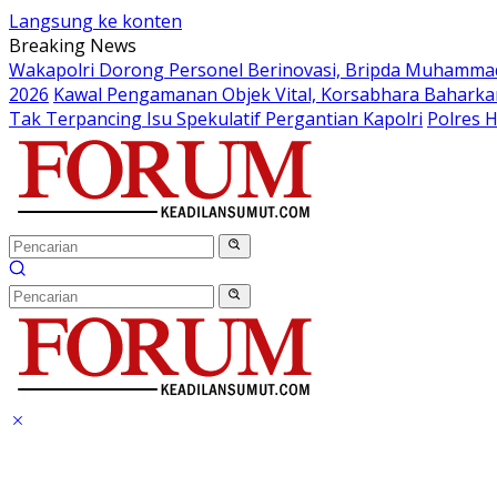
Langsung ke konten
Breaking News
Wakapolri Dorong Personel Berinovasi, Bripda Muhammad 
2026
Kawal Pengamanan Objek Vital, Korsabhara Baharkam 
Tak Terpancing Isu Spekulatif Pergantian Kapolri
Polres 