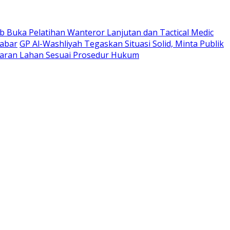
 Buka Pelatihan Wanteror Lanjutan dan Tactical Medic
Jabar
GP Al-Washliyah Tegaskan Situasi Solid, Minta Publik
ran Lahan Sesuai Prosedur Hukum