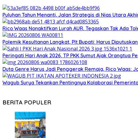
Puluhan Tahun Menanti, Jalan Strategis di Nias Utara Ak
Rico Waas Nonaktifkan Lurah AUR, Tegaskan Tak Ada T
Polemik Kesultanan Langkat, Plt Bupati: Harus Diputuska
Peringati Hari Anak 2026, TP PKK Sumut Ajak Orangtua Pe
Duta Genre Harus Jadi Penggerak Remaja, Rico Waas: J
Wagub Surya Tekankan Pentingnya Kolaborasi Pemerinta
BERITA POPULER