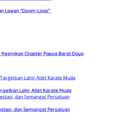
epan Lawan “Doom-Loop”
ia Resmikan Chapter Papua Barat Daya
getkan Lahir Atlet Karate Muda
estasi, dan Semangat Persatuan