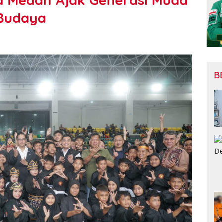
 Budaya
B