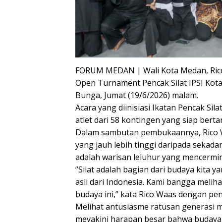
FORUM MEDAN | Wali Kota Medan, Rico
Open Turnament Pencak Silat IPSI Kot
Bunga, Jumat (19/6/2026) malam.
Acara yang diinisiasi Ikatan Pencak Sila
atlet dari 58 kontingen yang siap berta
Dalam sambutan pembukaannya, Rico W
yang jauh lebih tinggi daripada sekadar 
adalah warisan leluhur yang mencermink
​”Silat adalah bagian dari budaya kita y
asli dari Indonesia. Kami bangga melih
budaya ini,” kata Rico Waas dengan pe
Melihat antusiasme ratusan generasi 
meyakini harapan besar bahwa budaya a