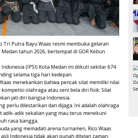
 Tri Putra Bayu Waas resmi membuka gelaran
a Medan tahun 2026, bertempat di GOR Kebun
t Indonesia (IPSI) Kota Medan ini diikuti sekitar 674
nding selama tiga hari kedepan.
aas menekankan bahwa pencak silat memiliki nilai
kompetisi olahraga atau seni bela diri fisik. Silat
an jati diri bangsa Indonesia.
ang perlu dilestarikan dan dijaga. Ini adalah olahraga
at adik-adik sekalian yang mau terus menekuni
nuh rasa bangga.
muda yang memadati arena turnamen, Rico Waas
sli Indonesia tidak akan punah ditelan zaman.