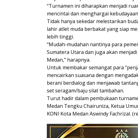
“Turnamen ini diharapkan menjadi ruan
mencintai dan menghargai kebudayaan l
Tidak hanya sekedar melestarikan buda
lahir atlet muda berbakat yang siap 
lebih tinggi.
“Mudah-mudahan nantinya para pemena
Sumatera Utara dan juga akan menjadi
Medan,” harapnya.
Untuk membakar semangat para “penja
mencairkan suasana dengan mengadakan 
berani berdialog dan menjawab tantan
set seragam/baju silat tambahan.
Turut hadir dalam pembukaan turnamen
Medan Tengku Chairuniza, Ketua Umum 
KONI Kota Medan Aswindy Fachrizal. (re