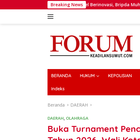
Langsung
Dorong Personel Berinovasi, Bripda Muhammad Putra Aulia Jadi
Breaking News
ke
konten
BERANDA
HUKUM
KEPOLISIAN
Indeks
Beranda
DAERAH
DAERAH
,
OLAHRAGA
Buka Turnament Penca
Tahun 2026, Wali Kot