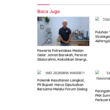
Baca Juga
Puluhan 
Strategis
Akhirnya
Bobby
Pewarta Polrestabes Medan
Gelar Jumat Barokah, Pererat
Silaturahmi, Kokohkan Sinergi
Media dan Kepolisian
Polemik Kesultanan Langkat,
Plt Bupati: Harus Diputuskan
Bersama Melalui Forum Dialog
Peringat
PKK Sum
Perkuat 
dari Kel