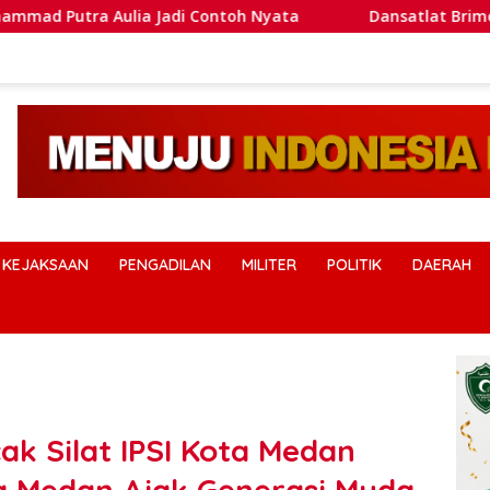
 Contoh Nyata
Dansatlat Brimob Korbrimob Buka Pelat
KEJAKSAAN
PENGADILAN
MILITER
POLITIK
DAERAH
k Silat IPSI Kota Medan
a Medan Ajak Generasi Muda