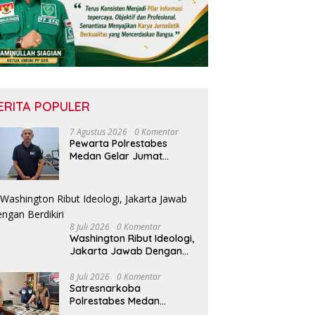
ERITA POPULER
7 Agustus 2026
0 Komentar
Pewarta Polrestabes
Medan Gelar Jumat
Barokah, Pererat
Silaturahmi, Kokohkan
Sinergi Media dan
Kepolisian
8 Juli 2026
0 Komentar
Washington Ribut Ideologi,
Jakarta Jawab Dengan
Berdikiri
8 Juli 2026
0 Komentar
Satresnarkoba
Polrestabes Medan
Amankan Dua Mahasiswa