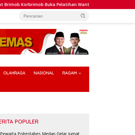
Buka Pelatihan Wanteror Lanjutan dan Tactical Medic 2026
OLAHRAGA
NASIONAL
RAGAM
ERITA POPULER