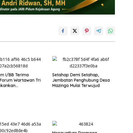
m I/BB Terima
Setahap Demi Setahap,
 Forum Wartawan Tri
Jembatan Penghubung Desa
ekankan
Mazingo Mulai Terwujud
nalisme dan
ensi Pers
Menguatkan Dermaga