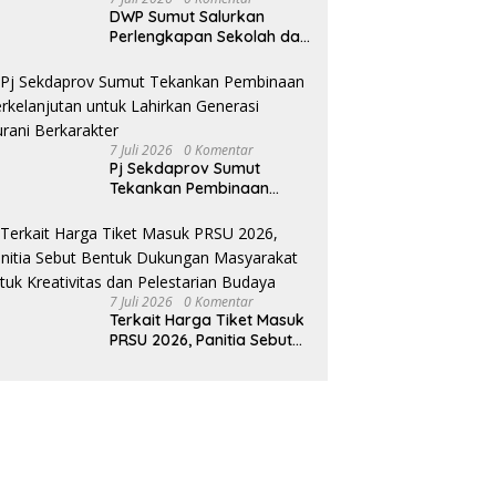
DWP Sumut Salurkan
Perlengkapan Sekolah dan
Bahan Pokok bagi Anak
Panti Asuhan Alwashliyah
Tanjungpura
7 Juli 2026
0 Komentar
Pj Sekdaprov Sumut
Tekankan Pembinaan
Berkelanjutan untuk
Lahirkan Generasi Qurani
Berkarakter
7 Juli 2026
0 Komentar
Terkait Harga Tiket Masuk
PRSU 2026, Panitia Sebut
Bentuk Dukungan
Masyarakat untuk
Kreativitas dan Pelestarian
Budaya