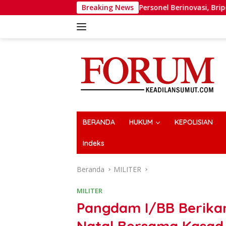
Langsung
Wakapolri Dorong Personel Berinovasi, Bripda Muhammad Putra
Breaking News
ke
konten
BERANDA
HUKUM
KEPOLISIAN
Indeks
Beranda
MILITER
MILITER
Pangdam I/BB Berikan
Natal Bersama Kasad