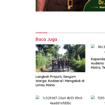
Baca Juga
Kapenda
Audiensi
Matra, T
Profesio
Independ
‎Langkah Prajurit, Senyum
Warga: Kodaeral I Mengabdi di
Limau Manis