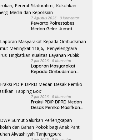
7 Agustus 2026
0 Komentar
Pewarta Polrestabes
Medan Gelar Jumat
Barokah, Pererat
Silaturahmi, Kokohkan
Sinergi Media dan
Kepolisian
7 Juli 2026
0 Komentar
Laporan Masyarakat
Kepada Ombudsman
Sumut Meningkat 118,6,
Penyelenggara Harus
Tingkatkan Kualitas
Layanan Publik
7 Juli 2026
0 Komentar
Fraksi PDIP DPRD Medan
Desak Pemko Masifkan
‘Tapping Box’
7 Juli 2026
0 Komentar