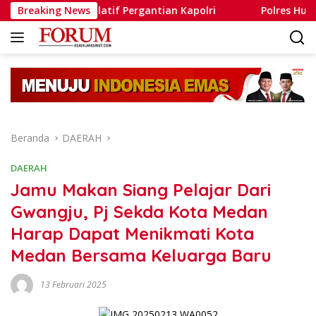
Langsung
u Spekulatif Pergantian Kapolri
Breaking News
Polres Humbahas Tega
ke
konten
Beranda
DAERAH
DAERAH
Jamu Makan Siang Pelajar Dari
Gwangju, Pj Sekda Kota Medan
Harap Dapat Menikmati Kota
Medan Bersama Keluarga Baru
13 Februari 2025