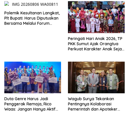
Polemik Kesultanan Langkat,
Plt Bupati: Harus Diputuskan
Bersama Melalui Forum
Dialog
Peringati Hari Anak 2026, TP
PKK Sumut Ajak Orangtua
Perkuat Karakter Anak Sejak
dari Keluarga
Duta Genre Harus Jadi
Wagub Surya Tekankan
Penggerak Remaja, Rico
Pentingnya Kolaborasi
Waas: Jangan Hanya Aktif
Pemerintah dan Apoteker
Saat Ada Acara
Hadapi Tantangan
Kesehatan Global