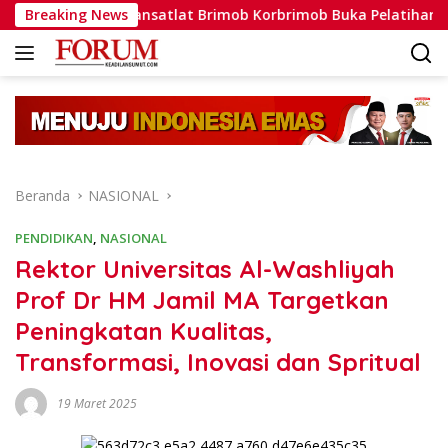
Langsung
Dansatlat Brimob Korbrimob Buka Pelatihan Wanteror Lanjut
Breaking News
ke
konten
Beranda
NASIONAL
PENDIDIKAN
,
NASIONAL
Rektor Universitas Al-Washliyah
Prof Dr HM Jamil MA Targetkan
Peningkatan Kualitas,
Transformasi, Inovasi dan Spritual
19 Maret 2025