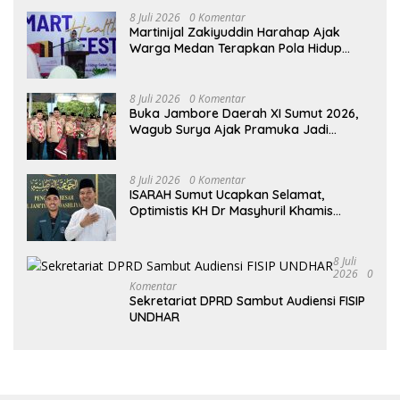
8 Juli 2026
0 Komentar
Martinijal Zakiyuddin Harahap Ajak
Warga Medan Terapkan Pola Hidup
Sehat Dalam Keseharian
8 Juli 2026
0 Komentar
Buka Jambore Daerah XI Sumut 2026,
Wagub Surya Ajak Pramuka Jadi
Teladan dan Generasi Pembawa Solusi
8 Juli 2026
0 Komentar
ISARAH Sumut Ucapkan Selamat,
Optimistis KH Dr Masyhuril Khamis
Perkuat Dakwah, Pendidikan dan Bawa
Al Washliyah Semakin Maju
8 Juli
2026
0
Komentar
Sekretariat DPRD Sambut Audiensi FISIP
UNDHAR