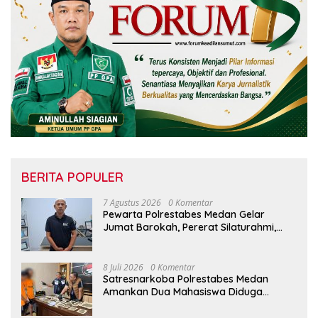
BERITA POPULER
7 Agustus 2026
0 Komentar
Pewarta Polrestabes Medan Gelar
Jumat Barokah, Pererat Silaturahmi,
Kokohkan Sinergi Media dan Kepolisian
8 Juli 2026
0 Komentar
Satresnarkoba Polrestabes Medan
Amankan Dua Mahasiswa Diduga
Edarkan Ganja