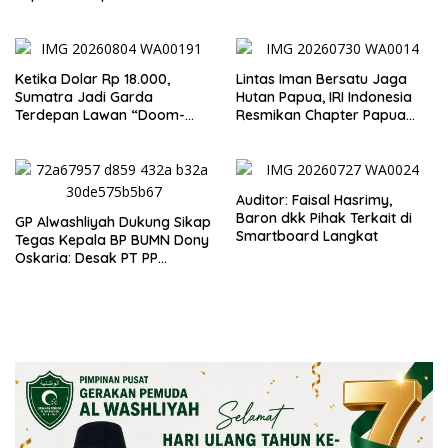
Persoalan Agraria
Ketika Dolar Rp 18.000,
Lintas Iman Bersatu Jaga
Sumatra Jadi Garda
Hutan Papua, IRI Indonesia
Terdepan Lawan “Doom-
Resmikan Chapter Papua
Loop”
Barat Daya
Auditor: Faisal Hasrimy,
Baron dkk Pihak Terkait di
GP Alwashliyah Dukung Sikap
Smartboard Langkat
Tegas Kepala BP BUMN Dony
Oskaria: Desak PT PP
Jalankan Restrukturisasi
Tanpa Mengorbankan
Karyawan