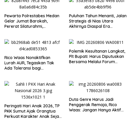
Pewarta Polrestabes Medan
Puluhan Tahun Menanti, Jalan
Gelar Jumat Barokah,
Strategis di Nias Utara
Pererat Silaturahmi,
Akhirnya Diaspal Era
Kokohkan Sinergi Media dan
Gubernur Bobby
Kepolisian
Polemik Kesultanan Langkat,
Plt Bupati: Harus Diputuskan
Rico Waas Nonaktifkan
Bersama Melalui Forum
Lurah AUR, Tegaskan Tak
Dialog
Ada Toleransi bagi
Penyalahgunaan Wewenang
Duta Genre Harus Jadi
Penggerak Remaja, Rico
Peringati Hari Anak 2026, TP
Waas: Jangan Hanya Aktif
PKK Sumut Ajak Orangtua
Saat Ada Acara
Perkuat Karakter Anak Sejak
dari Keluarga