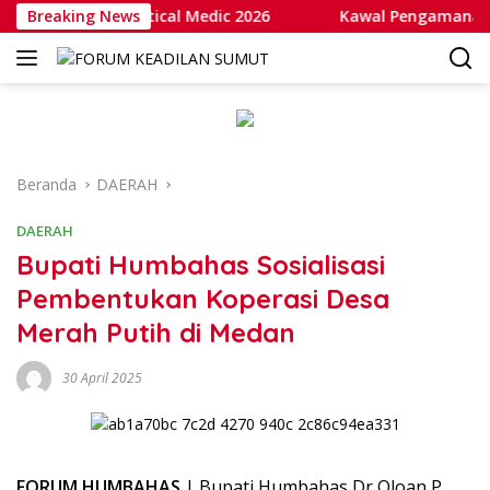
Langsung
utan dan Tactical Medic 2026
Breaking News
Kawal Pengamanan Objek 
ke
konten
Beranda
DAERAH
DAERAH
Bupati Humbahas Sosialisasi
Pembentukan Koperasi Desa
Merah Putih di Medan
30 April 2025
FORUM HUMBAHAS
| Bupati Humbahas Dr Oloan P