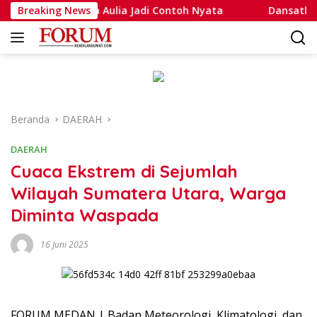
Langsung
ammad Putra Aulia Jadi Contoh Nyata
Breaking News
Dansatlat Brimo
ke
konten
Beranda
DAERAH
DAERAH
Cuaca Ekstrem di Sejumlah
Wilayah Sumatera Utara, Warga
Diminta Waspada
16 Juni 2025
FORUM MEDAN | Badan Meteorologi, Klimatologi, dan