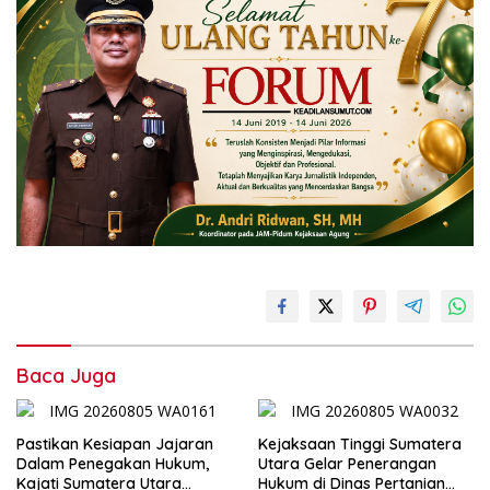
Baca Juga
Pastikan Kesiapan Jajaran
Kejaksaan Tinggi Sumatera
Dalam Penegakan Hukum,
Utara Gelar Penerangan
Kajati Sumatera Utara
Hukum di Dinas Pertanian