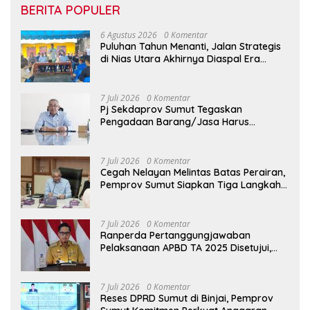
BERITA POPULER
6 Agustus 2026
0 Komentar
Puluhan Tahun Menanti, Jalan Strategis
di Nias Utara Akhirnya Diaspal Era
Gubernur Bobby
7 Juli 2026
0 Komentar
Pj Sekdaprov Sumut Tegaskan
Pengadaan Barang/Jasa Harus
Profesional, Transparan, dan Akuntabel
7 Juli 2026
0 Komentar
Cegah Nelayan Melintas Batas Perairan,
Pemprov Sumut Siapkan Tiga Langkah
Strategis
7 Juli 2026
0 Komentar
Ranperda Pertanggungjawaban
Pelaksanaan APBD TA 2025 Disetujui,
Wali Kota Medan Apresiasi Sinergitas
Antara Legislatif dan Eksekutif
7 Juli 2026
0 Komentar
Reses DPRD Sumut di Binjai, Pemprov