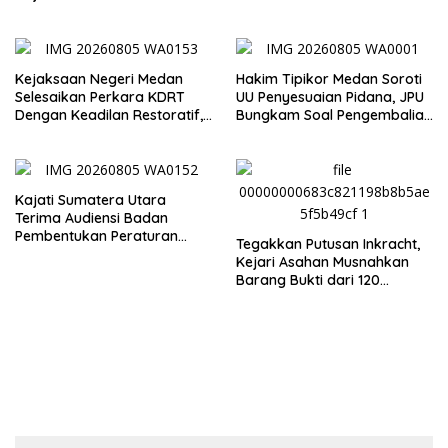
Inspeksi Kejaksaan Negeri
dan Ketahanan Pangan
Medan
Kejaksaan Negeri Medan
Hakim Tipikor Medan Soroti
Selesaikan Perkara KDRT
UU Penyesuaian Pidana, JPU
Dengan Keadilan Restoratif,
Bungkam Soal Pengembalian
Suami Istri Kembali Bersatu
Uang Hendra
Merajut Harmonisasi
Rumahtangga
Kajati Sumatera Utara
Terima Audiensi Badan
Pembentukan Peraturan
Tegakkan Putusan Inkracht,
Daerah DPRD Sumut
Kejari Asahan Musnahkan
Barang Bukti dari 120
Perkara