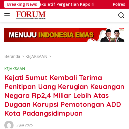
Langsung
ng Isu Spekulatif Pergantian Kapolri
Breaking News
Polres Humbahas 
ke
konten
Beranda
KEJAKSAAN
KEJAKSAAN
Kejati Sumut Kembali Terima
Penitipan Uang Kerugian Keuangan
Negara Rp2,4 Miliar Lebih Atas
Dugaan Korupsi Pemotongan ADD
Kota Padangsidimpuan
3 Juli 2025