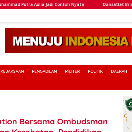
Contoh Nyata
Dansatlat Brimob Korbrimob Buka Pelatih
KEJAKSAAN
PENGADILAN
MILITER
POLITIK
DAERAH
ution Bersama Ombudsman
n Kesehatan, Pendidikan,