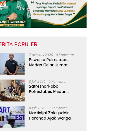
ERITA POPULER
7 Agustus 2026
0 Komentar
Pewarta Polrestabes
Medan Gelar Jumat
Barokah, Pererat
Silaturahmi, Kokohkan
Sinergi Media dan
8 Juli 2026
0 Komentar
Kepolisian
Satresnarkoba
Polrestabes Medan
Amankan Dua Mahasiswa
Diduga Edarkan Ganja
8 Juli 2026
0 Komentar
Martinijal Zakiyuddin
Harahap Ajak Warga
Medan Terapkan Pola
Hidup Sehat Dalam