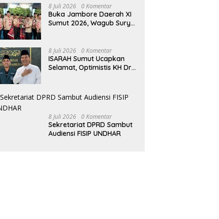
Keseharian
8 Juli 2026
0 Komentar
Buka Jambore Daerah XI
Sumut 2026, Wagub Surya
Ajak Pramuka Jadi
Teladan dan Generasi
Pembawa Solusi
8 Juli 2026
0 Komentar
ISARAH Sumut Ucapkan
Selamat, Optimistis KH Dr
Masyhuril Khamis Perkuat
Dakwah, Pendidikan dan
Bawa Al Washliyah
Semakin Maju
8 Juli 2026
0 Komentar
Sekretariat DPRD Sambut
Audiensi FISIP UNDHAR