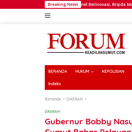
Langsung
rong Personel Berinovasi, Bripda Muhammad Putra Aulia Jadi 
Breaking News
ke
konten
BERANDA
HUKUM
KEPOLISIAN
Indeks
Beranda
DAERAH
DAERAH
Gubernur Bobby Nas
Sumut Bahas Pelayana