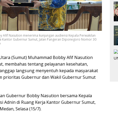
Afif Nasution menerima kunjungan audiensi Kepala Perwakilan
a Kantor Gubernur Sumut, Jalan Pangeran Diponegoro Nomor 30
o
tara (Sumut) Muhammad Bobby Afif Nasution
, membahas tentang pelayanan kesehatan,
i dianggap langsung menyentuh kepada masyarakat
m prioritas Gubernur dan Wakil Gubernur Sumut
uan Gubernur Bobby Nasution bersama Kepala
 Adnin di Ruang Kerja Kantor Gubernur Sumut,
edan, Selasa (15/7).