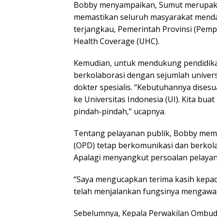
Bobby menyampaikan, Sumut merupakan 
memastikan seluruh masyarakat menda
terjangkau, Pemerintah Provinsi (Pem
Health Coverage (UHC).
Kemudian, untuk mendukung pendidikan
berkolaborasi dengan sejumlah unive
dokter spesialis. “Kebutuhannya disesua
ke Universitas Indonesia (UI). Kita bua
pindah-pindah,” ucapnya.
Tentang pelayanan publik, Bobby memi
(OPD) tetap berkomunikasi dan berko
Apalagi menyangkut persoalan pelaya
“Saya mengucapkan terima kasih kepa
telah menjalankan fungsinya mengawas
Sebelumnya, Kepala Perwakilan Ombu