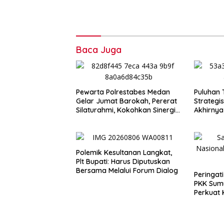
Baca Juga
Pewarta Polrestabes Medan
Puluhan 
Gelar Jumat Barokah, Pererat
Strategis
Silaturahmi, Kokohkan Sinergi
Akhirnya
Media dan Kepolisian
Bobby
Polemik Kesultanan Langkat,
Plt Bupati: Harus Diputuskan
Bersama Melalui Forum Dialog
Peringat
PKK Sum
Perkuat 
dari Kel