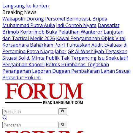
Langsung ke konten
Breaking News
Wakapolri Dorong Personel Berinovasi, Bripda
Muhammad Putra Aulia Jadi Contoh Nyata
Dansatlat
Brimob Korbrimob Buka Pelatihan Wanteror Lanjutan
dan Tactical Medic 2026
Kawal Pengamanan Objek Vital,
Korsabhara Baharkam Polri Tuntaskan Audit Evaluasi di
Pertamina Patra Niaga Jabar
GP Al-Washliyah Tegaskan
Situasi Solid, Minta Publik Tak Terpancing Isu Spekulatif
Pergantian Kapolri
Polres Humbahas Tegaskan
Penanganan Laporan Dugaan Pembakaran Lahan Sesuai
Prosedur Hukum