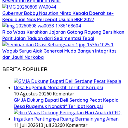
Kesehatan Kepulauan Nias
Gubernur Bobby Nasution Minta Kepala Daerah se-
Kepulauan Nias Percepat Usulan BKP 2027
Rico Waas Kerahkan Jajaran Gotong Royong Bersihkan
Parit Jalan Taduan dari Sedimentasi Tebal
Wagub Surya Ajak Generasi Muda Bangun Integritas
dan Jauhi Narkoba
BERITA POPULER
10 Agustus 2026
0 Komentar
GMJA Dukung Bupati Deli Serdang Pecat Kepala
Desa Rugemuk Nonaktif Terlibat Korupsi
11 Juli 2026
13 Juli 2026
0 Komentar