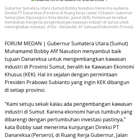
Gubernur Sumatera Utara (Sumut) Bobby Nasution menerima audiensi
Direksi PT Danareksa (Persero) di Ruang Kerja Lantai 10 Kantor Gubernur
Sumut Jalan Diponegoro Kota Medan, Jumat (8/8). Pertemuan tersebut
membahas mengenai pengembangan kawasan industri di Sumut untuk
meningkatkan investasi. (Foto : Alexander AP Siahaan/Diskominfo Provsu).
FORUM MEDAN | Gubernur Sumatera Utara (Sumut)
Muhamamd Bobby Afif Nasution menyambut baik
tujuan Danareksa untuk mengembangkan kawasan
industri di Provinsi Sumut, beralih ke Kawasan Ekonomi
Khusus (KEK). Hal ini sejalan dengan permintaan
Presiden Prabowo Subianto yang ingin KEK dibangun
di setiap provinsi.
“Kami setuju sekali kalau ada pengembangan kawasan
industri di Sumut. Karena ekonomi harus tumbuh yang
dibarengi dengan pertumbuhan investasi pastinya,”
kata Bobby saat menerima kunjungan Direksi PT
Danareksa (Persero), di Ruang Kerja Gubernur, Jalan