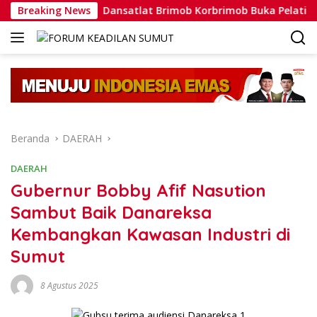
Langsung
ata
Breaking News
Dansatlat Brimob Korbrimob Buka Pelatihan Wante
ke
konten
Beranda
DAERAH
DAERAH
Gubernur Bobby Afif Nasution
Sambut Baik Danareksa
Kembangkan Kawasan Industri di
Sumut
8 Agustus 2025