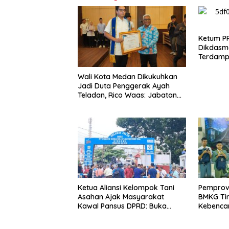
Ketum P
Dikdasme
Terdampa
Tengah, 
Darurat
Wali Kota Medan Dikukuhkan
Jadi Duta Penggerak Ayah
Teladan, Rico Waas: Jabatan
Tertinggi Pria Dalam Keluarga
Ketua Aliansi Kelompok Tani
Pemprov 
Asahan Ajak Masyarakat
BMKG Tin
Kawal Pansus DPRD: Buka
Kebenca
Terang Persoalan Plasma
Secara Transparan