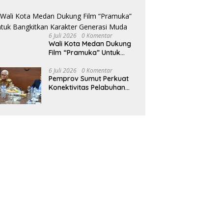
Tingkatkan Fasilitas serta
Kesejahteraan Lansia di
PSLU Binjai
6 Juli 2026
0 Komentar
Wali Kota Medan Dukung
Film “Pramuka” Untuk
Bangkitkan Karakter
Generasi Muda
6 Juli 2026
0 Komentar
Pemprov Sumut Perkuat
Konektivitas Pelabuhan
Kuala Tanjung–Penang
Port, Dorong Efisiensi
Logistik dan Daya Saing
Ekonomi