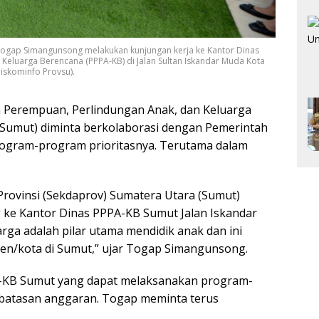
 Togap Simangunsong melakukan kunjungan kerja ke Kantor Dinas
eluarga Berencana (PPPA-KB) di Jalan Sultan Iskandar Muda Kota
Diskominfo Provsu).
erempuan, Perlindungan Anak, dan Keluarga
Sumut) diminta berkolaborasi dengan Pemerintah
ogram-program prioritasnya. Terutama dalam
 Provinsi (Sekdaprov) Sumatera Utara (Sumut)
ke Kantor Dinas PPPA-KB Sumut Jalan Iskandar
rga adalah pilar utama mendidik anak dan ini
ten/kota di Sumut,” ujar Togap Simangunsong.
-KB Sumut yang dapat melaksanakan program-
rbatasan anggaran. Togap meminta terus