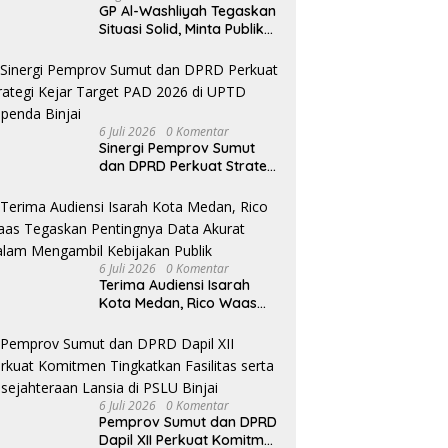
GP Al-Washliyah Tegaskan
Situasi Solid, Minta Publik
Tak Terpancing Isu
Spekulatif Pergantian
Kapolri
6 Juli 2026
0 Komentar
Sinergi Pemprov Sumut
dan DPRD Perkuat Strategi
Kejar Target PAD 2026 di
UPTD Pependa Binjai
6 Juli 2026
0 Komentar
Terima Audiensi Isarah
Kota Medan, Rico Waas
Tegaskan Pentingnya Data
Akurat Dalam Mengambil
Kebijakan Publik
6 Juli 2026
0 Komentar
Pemprov Sumut dan DPRD
Dapil XII Perkuat Komitmen