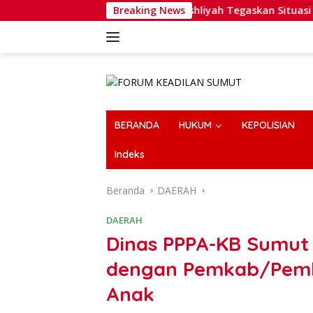
Langsung
GP Al-Washliyah Tegaskan Situasi Solid, Minta Publik Tak Te
Breaking News
ke
konten
BERANDA
HUKUM
KEPOLISIAN
Indeks
Beranda
DAERAH
DAERAH
Dinas PPPA-KB Sumut 
dengan Pemkab/Pemk
Anak