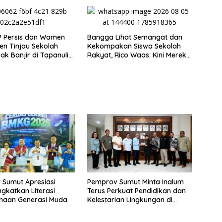
P Persis dan Wamen
Bangga Lihat Semangat dan
n Tinjau Sekolah
Kekompakan Siswa Sekolah
k Banjir di Tapanuli
Rakyat, Rico Waas: Kini Mereka
Resmikan Ruang Kelas
Berani Bermimpi Besar
Sumut Apresiasi
Pemprov Sumut Minta Inalum
gkatkan Literasi
Terus Perkuat Pendidikan dan
naan Generasi Muda
Kelestarian Lingkungan di
Kawasan Danau Toba