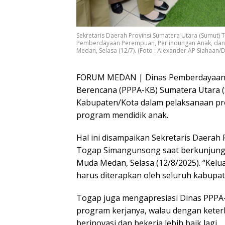
Sekretaris Daerah Provinsi Sumatera Utara (Sumut)
Pemberdayaan Perempuan, Perlindungan Anak, dan K
Medan, Selasa (12/7). (Foto : Alexander AP Siahaan/
FORUM MEDAN | Dinas Pemberdayaan P
Berencana (PPPA-KB) Sumatera Utara (
Kabupaten/Kota dalam pelaksanaan pr
program mendidik anak.
Hal ini disampaikan Sekretaris Daerah
Togap Simangunsong saat berkunjung 
Muda Medan, Selasa (12/8/2025). “Kelua
harus diterapkan oleh seluruh kabupa
Togap juga mengapresiasi Dinas PPPA
program kerjanya, walau dengan kete
berinovasi dan bekerja lebih baik lagi.