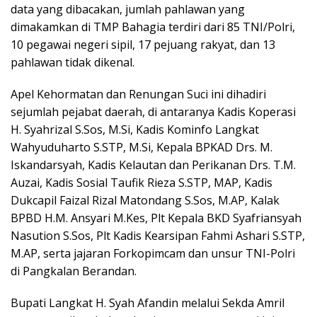
data yang dibacakan, jumlah pahlawan yang
dimakamkan di TMP Bahagia terdiri dari 85 TNI/Polri,
10 pegawai negeri sipil, 17 pejuang rakyat, dan 13
pahlawan tidak dikenal.
Apel Kehormatan dan Renungan Suci ini dihadiri
sejumlah pejabat daerah, di antaranya Kadis Koperasi
H. Syahrizal S.Sos, M.Si, Kadis Kominfo Langkat
Wahyuduharto S.STP, M.Si, Kepala BPKAD Drs. M.
Iskandarsyah, Kadis Kelautan dan Perikanan Drs. T.M.
Auzai, Kadis Sosial Taufik Rieza S.STP, MAP, Kadis
Dukcapil Faizal Rizal Matondang S.Sos, M.AP, Kalak
BPBD H.M. Ansyari M.Kes, Plt Kepala BKD Syafriansyah
Nasution S.Sos, Plt Kadis Kearsipan Fahmi Ashari S.STP,
M.AP, serta jajaran Forkopimcam dan unsur TNI-Polri
di Pangkalan Berandan.
Bupati Langkat H. Syah Afandin melalui Sekda Amril