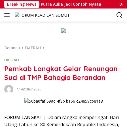
Langsung
pda Muhammad Putra Aulia Jadi Contoh Nyata
Breaking News
Dansatlat
ke
konten
Beranda
DAERAH
DAERAH
Pemkab Langkat Gelar Renungan
Suci di TMP Bahagia Berandan
17 Agustus 2025
FORUM LANGKAT | Dalam rangka memperingati Hari
Ulang Tahun ke-80 Kemerdekaan Republik Indonesia,