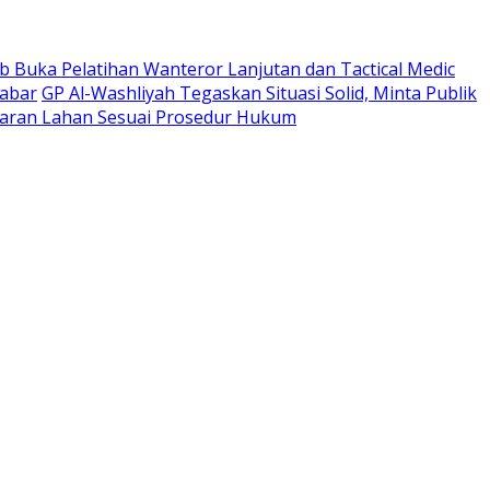
 Buka Pelatihan Wanteror Lanjutan dan Tactical Medic
Jabar
GP Al-Washliyah Tegaskan Situasi Solid, Minta Publik
ran Lahan Sesuai Prosedur Hukum