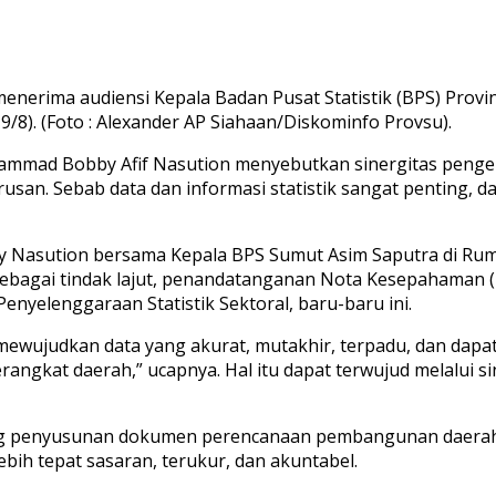
nerima audiensi Kepala Badan Pusat Statistik (BPS) Provi
9/8). (Foto : Alexander AP Siahaan/Diskominfo Provsu).
ad Bobby Afif Nasution menyebutkan sinergitas pengelol
rusan. Sebab data dan informasi statistik sangat penting,
 Nasution bersama Kepala BPS Sumut Asim Saputra di Rum
a sebagai tindak lajut, penandatanganan Nota Kesepahama
enyelenggaraan Statistik Sektoral, baru-baru ini.
wujudkan data yang akurat, mutakhir, terpadu, dan dapat
rangkat daerah,” ucapnya. Hal itu dapat terwujud melalui 
g penyusunan dokumen perencanaan pembangunan daerah ya
ebih tepat sasaran, terukur, dan akuntabel.