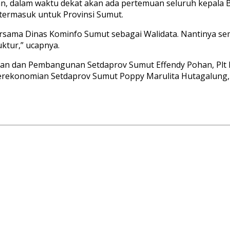
 dalam waktu dekat akan ada pertemuan seluruh kepala BP
termasuk untuk Provinsi Sumut.
sama Dinas Kominfo Sumut sebagai Walidata. Nantinya semu
ktur,” ucapnya.
ian dan Pembangunan Setdaprov Sumut Effendy Pohan, Plt 
erekonomian Setdaprov Sumut Poppy Marulita Hutagalung