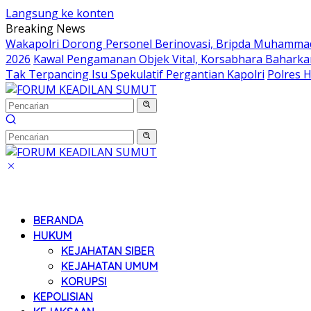
Langsung ke konten
Breaking News
Wakapolri Dorong Personel Berinovasi, Bripda Muhammad 
2026
Kawal Pengamanan Objek Vital, Korsabhara Baharkam 
Tak Terpancing Isu Spekulatif Pergantian Kapolri
Polres 
BERANDA
HUKUM
KEJAHATAN SIBER
KEJAHATAN UMUM
KORUPSI
KEPOLISIAN