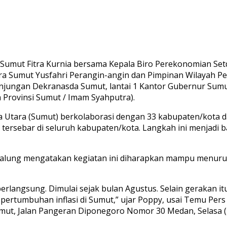
Sumut Fitra Kurnia bersama Kepala Biro Perekonomian Set
a Sumut Yusfahri Perangin-angin dan Pimpinan Wilayah Pe
i Anjungan Dekranasda Sumut, lantai 1 Kantor Gubernur Sum
a Provinsi Sumut / Imam Syahputra).
 Utara (Sumut) berkolaborasi dengan 33 kabupaten/kota d
ersebar di seluruh kabupaten/kota. Langkah ini menjadi ba
galung mengatakan kegiatan ini diharapkan mampu menur
rlangsung. Dimulai sejak bulan Agustus. Selain gerakan itu
pertumbuhan inflasi di Sumut,” ujar Poppy, usai Temu Per
mut, Jalan Pangeran Diponegoro Nomor 30 Medan, Selasa (