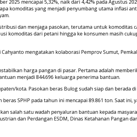
ber 2025 mencapai 5,32%, naik dari 4,42% pada Agustus 2025
eberapa komoditas yang menjadi penyumbang utama inflasi an
ayam.
ribusi dan menjaga pasokan, terutama untuk komoditas c
ibusi komoditas dari petani hingga ke konsumen masih cukup
i Cahyanto mengatakan kolaborasi Pemprov Sumut, Pemkab
stabilkan harga pangan di pasar. Pertama adalah member
bantuan menjadi 844.696 keluarga penerima bantuan.
paten/kota. Pasokan beras Bulog sudah siap dan berada di 1
eras SPHP pada tahun ini mencapai 89.861 ton. Saat ini, y
an salah satu wadah penyaluran bantuan kepada masyaraka
ndustrian dan Perdangan ESDM, Dinas Ketahanan Pangan dan