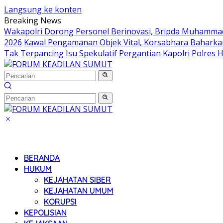
Langsung ke konten
Breaking News
Wakapolri Dorong Personel Berinovasi, Bripda Muhammad 
2026
Kawal Pengamanan Objek Vital, Korsabhara Baharkam 
Tak Terpancing Isu Spekulatif Pergantian Kapolri
Polres 
BERANDA
HUKUM
KEJAHATAN SIBER
KEJAHATAN UMUM
KORUPSI
KEPOLISIAN