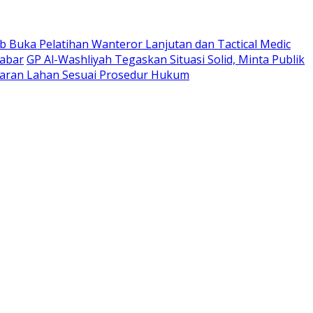
 Buka Pelatihan Wanteror Lanjutan dan Tactical Medic
Jabar
GP Al-Washliyah Tegaskan Situasi Solid, Minta Publik
ran Lahan Sesuai Prosedur Hukum