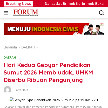
Langsung
toh Nyata
Breaking News
Dansatlat Brimob Korbrimob Buka Pelatihan 
ke
konten
Beranda
DAERAH
DAERAH
Hari Kedua Gebyar Pendidikan
Sumut 2026 Membludak, UMKM
Diserbu Ribuan Pengunjung
3 Mei 2026
Gelaran Gebyar dan Pameran Pendidikan Sumatera Utara (Sumut) tahun