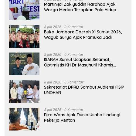
Martinijal Zakiyuddin Harahap Ajak
Warga Medan Terapkan Pola Hidup
Sehat Dalam Keseharian
8 Juli 2026
0 Komentar
Buka Jambore Daerah XI Sumut 2026,
Wagub Surya Ajak Pramuka Jadi
Teladan dan Generasi Pembawa Solusi
8 Juli 2026
0 Komentar
ISARAH Sumut Ucapkan Selamat,
Optimistis KH Dr Masyhuril Khamis
Perkuat Dakwah, Pendidikan dan Bawa
Al Washliyah Semakin Maju
8 Juli 2026
0 Komentar
Sekretariat DPRD Sambut Audiensi FISIP
UNDHAR
8 Juli 2026
0 Komentar
Rico Waas Ajak Dunia Usaha Lindungi
Pekerja Rentan