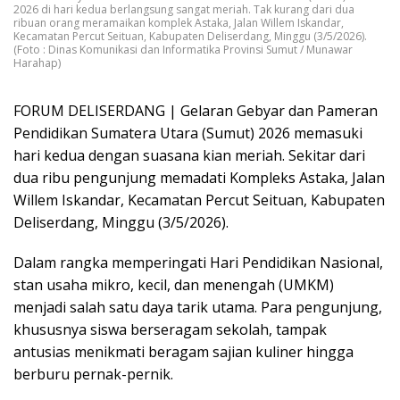
2026 di hari kedua berlangsung sangat meriah. Tak kurang dari dua
ribuan orang meramaikan komplek Astaka, Jalan Willem Iskandar,
Kecamatan Percut Seituan, Kabupaten Deliserdang, Minggu (3/5/2026).
(Foto : Dinas Komunikasi dan Informatika Provinsi Sumut / Munawar
Harahap)
FORUM DELISERDANG | Gelaran Gebyar dan Pameran
Pendidikan Sumatera Utara (Sumut) 2026 memasuki
hari kedua dengan suasana kian meriah. Sekitar dari
dua ribu pengunjung memadati Kompleks Astaka, Jalan
Willem Iskandar, Kecamatan Percut Seituan, Kabupaten
Deliserdang, Minggu (3/5/2026).
Dalam rangka memperingati Hari Pendidikan Nasional,
stan usaha mikro, kecil, dan menengah (UMKM)
menjadi salah satu daya tarik utama. Para pengunjung,
khususnya siswa berseragam sekolah, tampak
antusias menikmati beragam sajian kuliner hingga
berburu pernak-pernik.