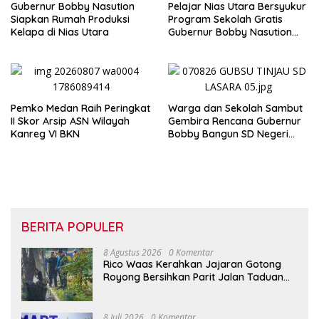
Gubernur Bobby Nasution
Pelajar Nias Utara Bersyukur
Siapkan Rumah Produksi
Program Sekolah Gratis
Kelapa di Nias Utara
Gubernur Bobby Nasution
Ringankan Beban Orang Tua
Pemko Medan Raih Peringkat
Warga dan Sekolah Sambut
II Skor Arsip ASN Wilayah
Gembira Rencana Gubernur
Kanreg VI BKN
Bobby Bangun SD Negeri
Lasara di Nias Utara
BERITA POPULER
8 Agustus 2026
0 Komentar
Rico Waas Kerahkan Jajaran Gotong
Royong Bersihkan Parit Jalan Taduan
dari Sedimentasi Tebal
8 Juli 2026
0 Komentar