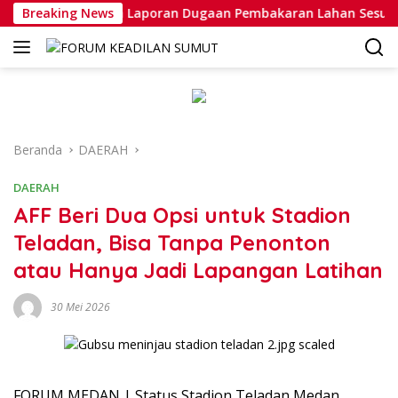
Langsung
n Penanganan Laporan Dugaan Pembakaran Lahan Sesuai Pros
Breaking News
ke
konten
Beranda
DAERAH
DAERAH
AFF Beri Dua Opsi untuk Stadion
Teladan, Bisa Tanpa Penonton
atau Hanya Jadi Lapangan Latihan
30 Mei 2026
FORUM MEDAN | Status Stadion Teladan Medan