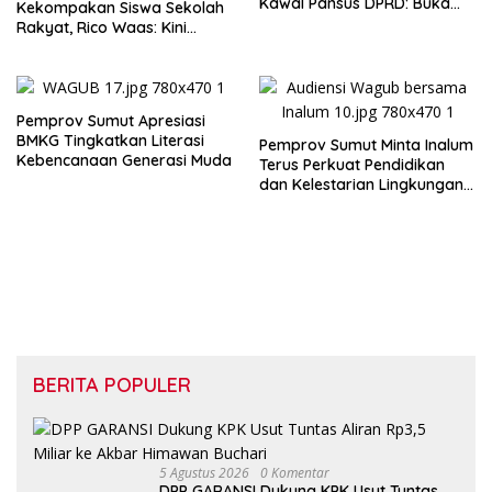
Kawal Pansus DPRD: Buka
Kekompakan Siswa Sekolah
Terang Persoalan Plasma
Rakyat, Rico Waas: Kini
Secara Transparan
Mereka Berani Bermimpi
Besar
Pemprov Sumut Apresiasi
BMKG Tingkatkan Literasi
Pemprov Sumut Minta Inalum
Kebencanaan Generasi Muda
Terus Perkuat Pendidikan
dan Kelestarian Lingkungan
di Kawasan Danau Toba
BERITA POPULER
5 Agustus 2026
0 Komentar
DPP GARANSI Dukung KPK Usut Tuntas