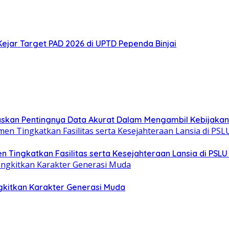
ejar Target PAD 2026 di UPTD Pependa Binjai
askan Pentingnya Data Akurat Dalam Mengambil Kebijakan 
Tingkatkan Fasilitas serta Kesejahteraan Lansia di PSLU 
gkitkan Karakter Generasi Muda