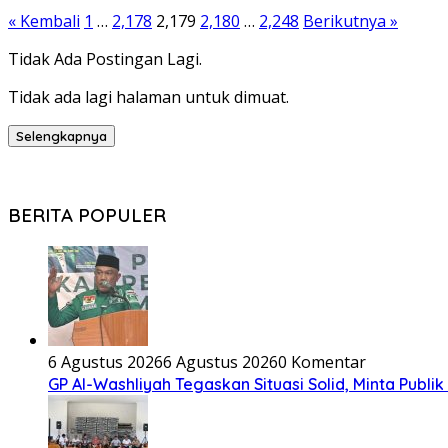
« Kembali
1
…
2,178
2,179
2,180
…
2,248
Berikutnya »
Tidak Ada Postingan Lagi.
Tidak ada lagi halaman untuk dimuat.
Selengkapnya
BERITA POPULER
6 Agustus 2026
6 Agustus 2026
0 Komentar
GP Al-Washliyah Tegaskan Situasi Solid, Minta Publik