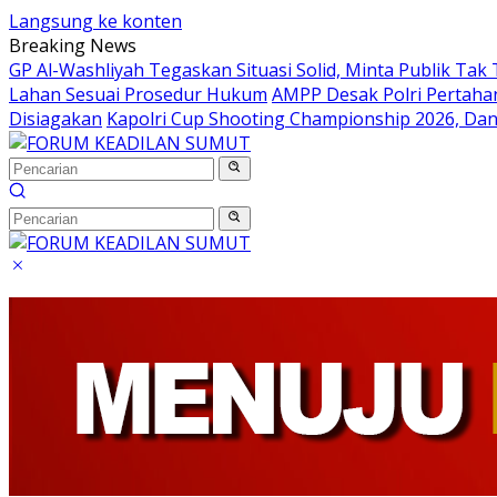
Langsung ke konten
Breaking News
GP Al-Washliyah Tegaskan Situasi Solid, Minta Publik Tak 
Lahan Sesuai Prosedur Hukum
AMPP Desak Polri Pertah
Disiagakan
Kapolri Cup Shooting Championship 2026, Dan