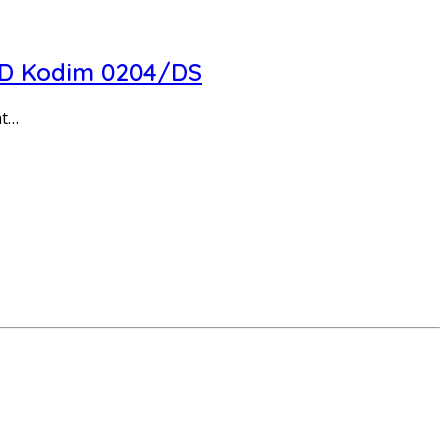
MD Kodim 0204/DS
at…