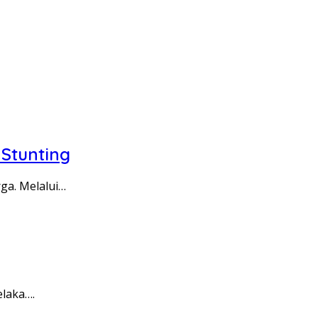
Stunting
a. Melalui…
laka….