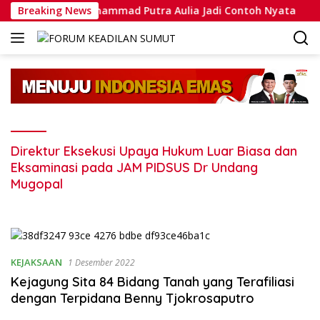
Langsung
novasi, Bripda Muhammad Putra Aulia Jadi Contoh Nyata
Breaking News
ke
konten
Direktur Eksekusi Upaya Hukum Luar Biasa dan
Eksaminasi pada JAM PIDSUS Dr Undang
Mugopal
KEJAKSAAN
1 Desember 2022
Kejagung Sita 84 Bidang Tanah yang Terafiliasi
dengan Terpidana Benny Tjokrosaputro