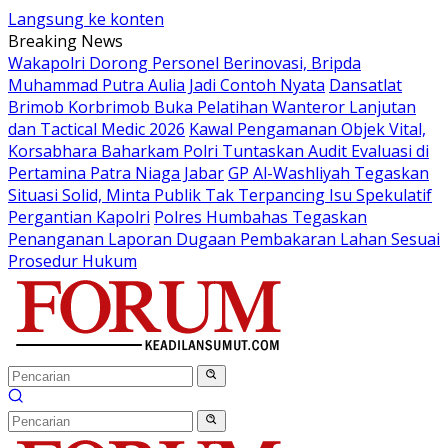
Langsung ke konten
Breaking News
Wakapolri Dorong Personel Berinovasi, Bripda
Muhammad Putra Aulia Jadi Contoh Nyata
Dansatlat
Brimob Korbrimob Buka Pelatihan Wanteror Lanjutan
dan Tactical Medic 2026
Kawal Pengamanan Objek Vital,
Korsabhara Baharkam Polri Tuntaskan Audit Evaluasi di
Pertamina Patra Niaga Jabar
GP Al-Washliyah Tegaskan
Situasi Solid, Minta Publik Tak Terpancing Isu Spekulatif
Pergantian Kapolri
Polres Humbahas Tegaskan
Penanganan Laporan Dugaan Pembakaran Lahan Sesuai
Prosedur Hukum