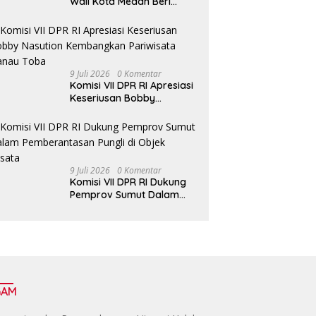
Wali Kota Medan Beri
Tenggat Camat Tuntaskan
Digitalisasi Bansos
9 Juli 2026
0 Komentar
Komisi VII DPR RI Apresiasi
Keseriusan Bobby
Nasution Kembangkan
Pariwisata Danau Toba
9 Juli 2026
0 Komentar
Komisi VII DPR RI Dukung
Pemprov Sumut Dalam
Pemberantasan Pungli di
Objek Wisata
GAM