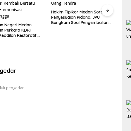
Kajat
Audi
Hakim Tipikor Medan Soroti UU
Pera
Penyesuaian Pidana, JPU
Bungkam Soal Pengembalian
an Negeri Medan
Uang Hendra
an Perkara KDRT
eadilan Restoratif,
tri Kembali Bersatu
Harmonisasi
angga
ngedar
duk pengedar