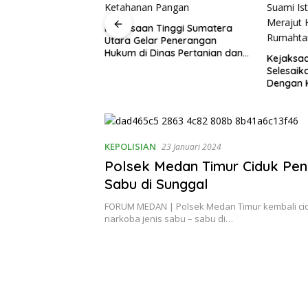
siapan Jajaran
Kejaksaan Tinggi Sumatera
gakan Hukum,
Utara Gelar Penerangan
era Utara Inspeksi
Hukum di Dinas Pertanian dan
Kejaksa
Negeri Medan
Ketahanan Pangan
Selesaik
Dengan K
Suami Is
Merajut 
Rumaht
KEPOLISIAN
23 Januari 2024
Polsek Medan Timur Ciduk Pe
Sabu di Sunggal
FORUM MEDAN | Polsek Medan Timur kembali ci
narkoba jenis sabu – sabu di…