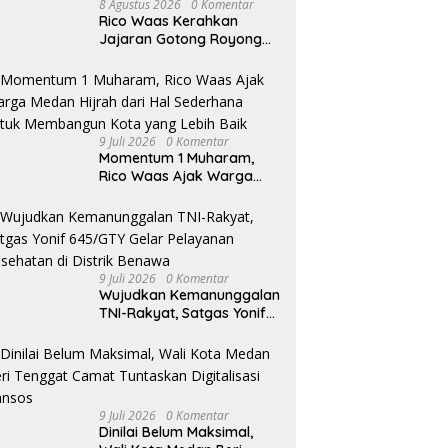
8 Agustus 2026
0 Komentar
i Sumatera Utara Terima
Rico Waas Kerahkan
ensi Badan Pembentukan
Jajaran Gotong Royong
turan Daerah DPRD Sumut
Bersihkan Parit Jalan
Tegakkan Putusan Inkracht,
T
Taduan dari Sedimentasi
Kejari Asahan Musnahkan
d
Tebal
Barang Bukti dari 120 Perkara
M
9 Juli 2026
0 Komentar
Momentum 1 Muharam,
Rico Waas Ajak Warga
Medan Hijrah dari Hal
Sederhana untuk
Membangun Kota yang
Lebih Baik
9 Juli 2026
0 Komentar
Wujudkan Kemanunggalan
TNI-Rakyat, Satgas Yonif
645/GTY Gelar Pelayanan
Kesehatan di Distrik
Benawa
9 Juli 2026
0 Komentar
Dinilai Belum Maksimal,