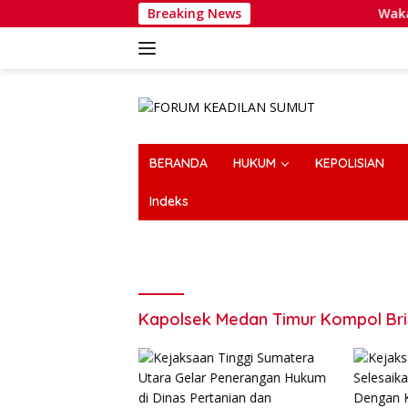
Langsung
Breaking News
Wakapolri D
ke
konten
BERANDA
HUKUM
KEPOLISIAN
Indeks
Kapolsek Medan Timur Kompol Bri