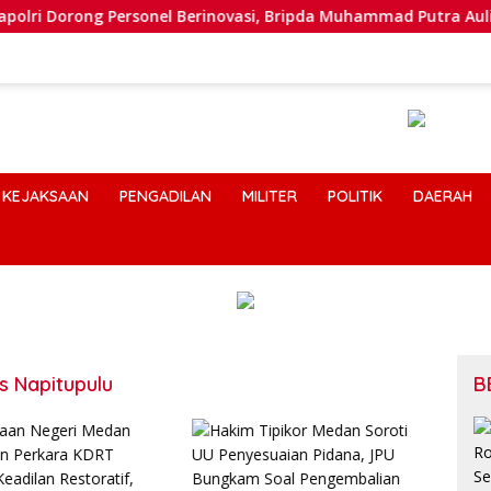
orong Personel Berinovasi, Bripda Muhammad Putra Aulia Jadi
KEJAKSAAN
PENGADILAN
MILITER
POLITIK
DAERAH
s Napitupulu
B